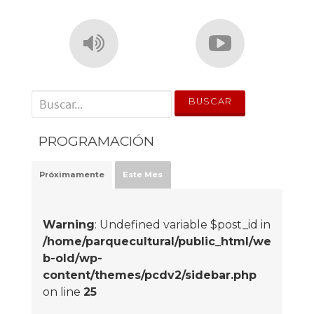
' . __('Search for:') . '
PROGRAMACIÓN
Próximamente
Este Mes
Warning
: Undefined variable $post_id in
/home/parquecultural/public_html/we
b-old/wp-
content/themes/pcdv2/sidebar.php
on line
25