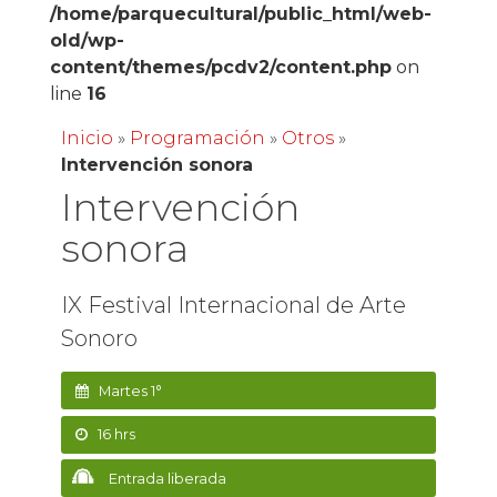
/home/parquecultural/public_html/web-
old/wp-
content/themes/pcdv2/content.php
on
line
16
Inicio
»
Programación
»
Otros
»
Intervención sonora
Intervención
sonora
IX Festival Internacional de Arte
Sonoro
Martes 1°
16 hrs
Entrada liberada