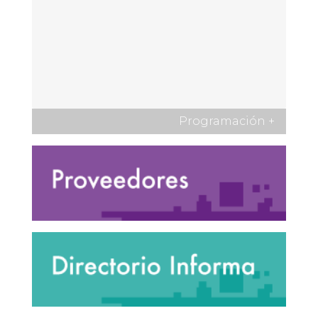
Programación
+