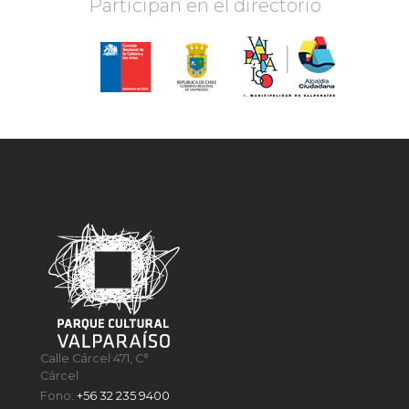
Participan en el directorio
Calle Cárcel 471, C°
Cárcel
Fono:
+56 32 235 9400