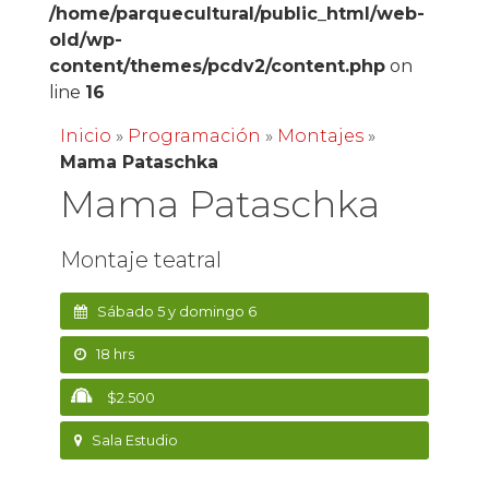
/home/parquecultural/public_html/web-
old/wp-
content/themes/pcdv2/content.php
on
line
16
Inicio
»
Programación
»
Montajes
»
Mama Pataschka
Mama Pataschka
Montaje teatral
Sábado 5 y domingo 6
18 hrs
$2.500
Sala Estudio