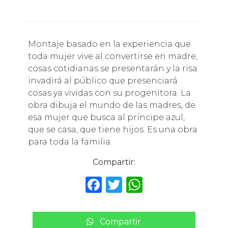
Montaje basado en la experiencia que
toda mujer vive al convertirse en madre,
cosas cotidianas se presentarán y la risa
invadirá al público que presenciará
cosas ya vividas con su progenitora. La
obra dibuja el mundo de las madres, de
esa mujer que busca al príncipe azul,
que se casa, que tiene hijos. Es una obra
para toda la familia.
Compartir:
F
T
W
a
w
h
c
it
a
Compartir