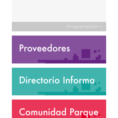
Programación
+