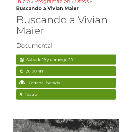
Inicio
»
Programación
»
Otros
»
Buscando a Vivian Maier
Buscando a Vivian
Maier
Documental
Sábado 19 y domingo 20
20:00 hrs
Entrada liberada
Teatro