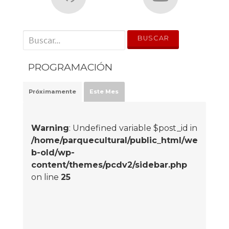
' . __('Search for:') . '
PROGRAMACIÓN
Próximamente
Este Mes
Warning
: Undefined variable $post_id in
/home/parquecultural/public_html/we
b-old/wp-
content/themes/pcdv2/sidebar.php
on line
25