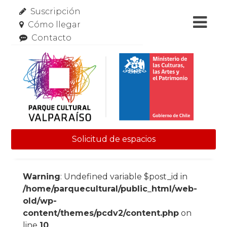
Suscripción
Cómo llegar
Contacto
Solicitud de espacios
Skip to content
Warning
: Undefined variable $post_id in
/home/parquecultural/public_html/web-
old/wp-
content/themes/pcdv2/content.php
on
line
10