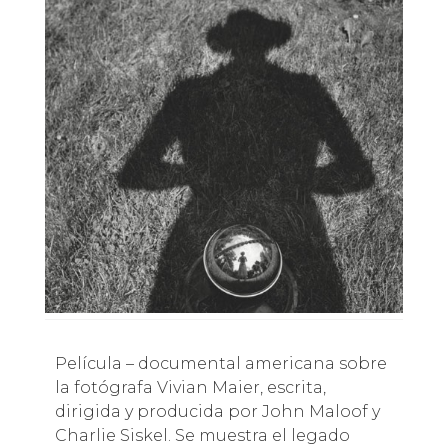
Película – documental americana sobre
la fotógrafa Vivian Maier, escrita,
dirigida y producida por John Maloof y
Charlie Siskel. Se muestra el legado