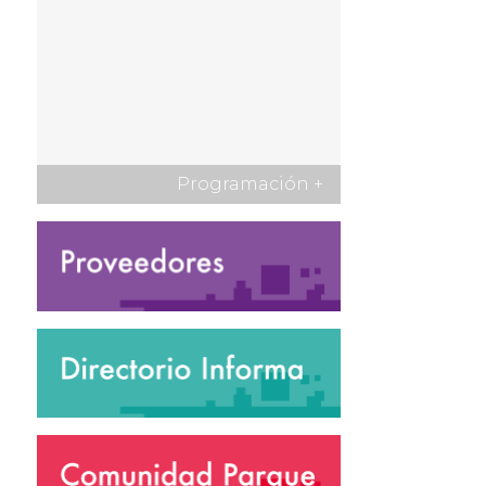
Programación
+