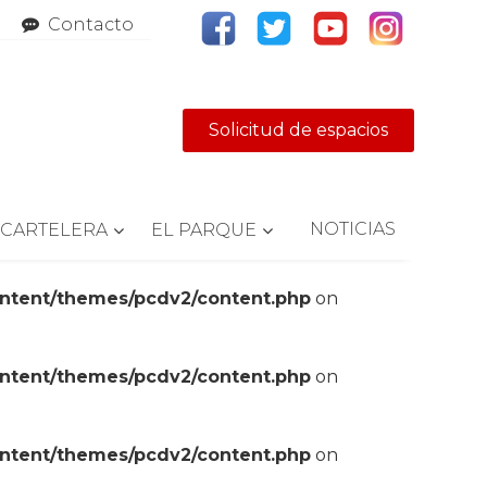
Contacto
Solicitud de espacios
NOTICIAS
CARTELERA
EL PARQUE
ontent/themes/pcdv2/content.php
on
ontent/themes/pcdv2/content.php
on
ontent/themes/pcdv2/content.php
on