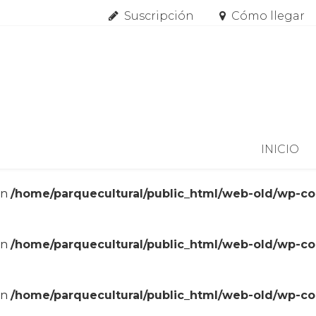
Suscripción
Cómo llegar
Skip to content
INICIO
in
/home/parquecultural/public_html/web-old/wp-c
in
/home/parquecultural/public_html/web-old/wp-c
in
/home/parquecultural/public_html/web-old/wp-c