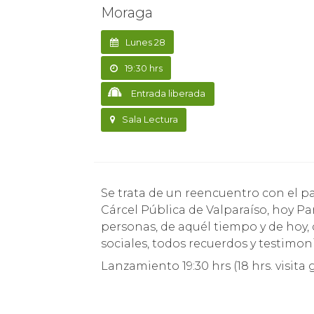
Moraga
Lunes 28
19:30 hrs
Entrada liberada
Sala Lectura
Se trata de un reencuentro con el pasado del autor como ex prisionero político en la ex
Cárcel Pública de Valparaíso, hoy P
personas, de aquél tiempo y de hoy,
sociales, todos recuerdos y testimon
Lanzamiento 19:30 hrs (18 hrs. visita