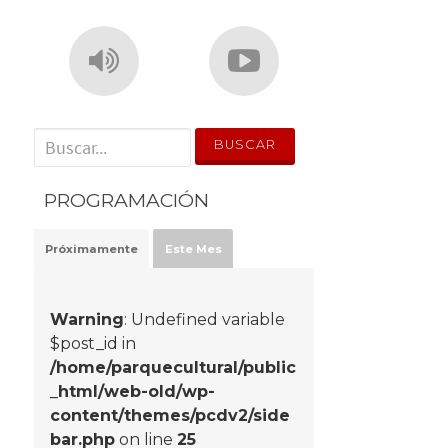
' . __('Search for:') . '
PROGRAMACIÓN
Próximamente
Este Mes
Warning
: Undefined variable
$post_id in
/home/parquecultural/public
_html/web-old/wp-
content/themes/pcdv2/side
bar.php
on line
25