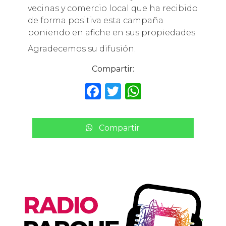
vecinas y comercio local que ha recibido
de forma positiva esta campaña
poniendo en afiche en sus propiedades.
Agradecemos su difusión.
Compartir:
F
T
W
a
w
h
c
it
a
Compartir
e
te
ts
b
r
A
o
p
o
p
k