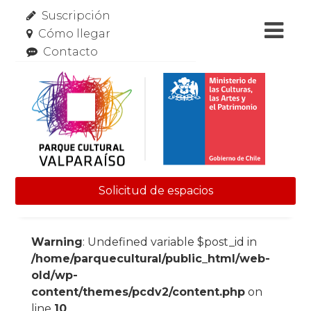
Suscripción
Cómo llegar
Contacto
Solicitud de espacios
Skip to content
Warning
: Undefined variable $post_id in
/home/parquecultural/public_html/web-
old/wp-
content/themes/pcdv2/content.php
on
line
10