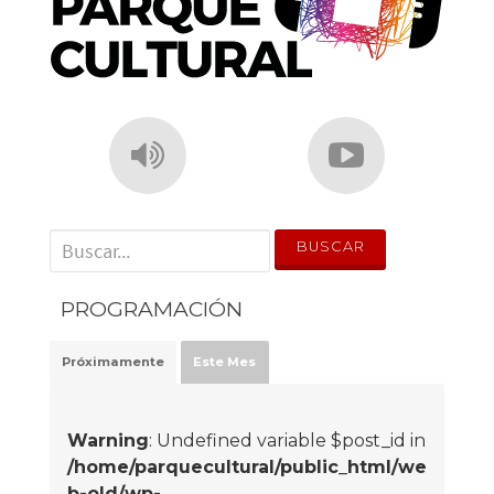
' . __('Search for:') . '
PROGRAMACIÓN
Próximamente
Este Mes
Warning
: Undefined variable $post_id in
/home/parquecultural/public_html/we
b-old/wp-