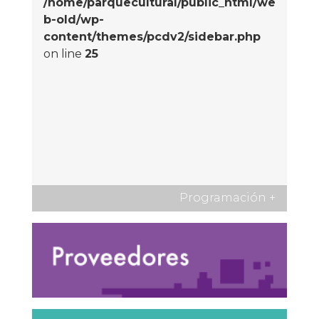
/home/parquecultural/public_html/we
b-old/wp-
content/themes/pcdv2/sidebar.php
on line
25
Programación
+