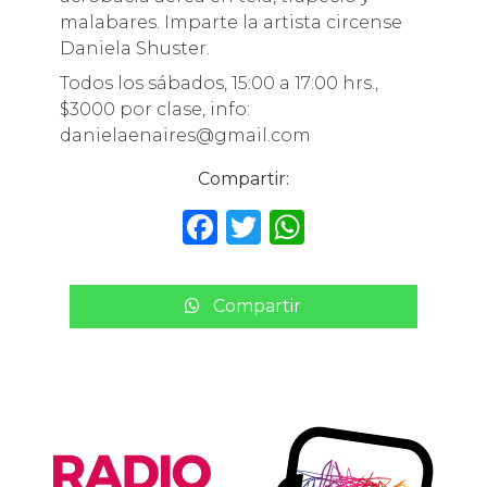
malabares. Imparte la artista circense
Daniela Shuster.
Todos los sábados, 15:00 a 17:00 hrs.,
$3000 por clase, info:
danielaenaires@gmail.com
Compartir:
F
T
W
a
w
h
c
it
a
Compartir
e
te
ts
b
r
A
o
p
o
p
k