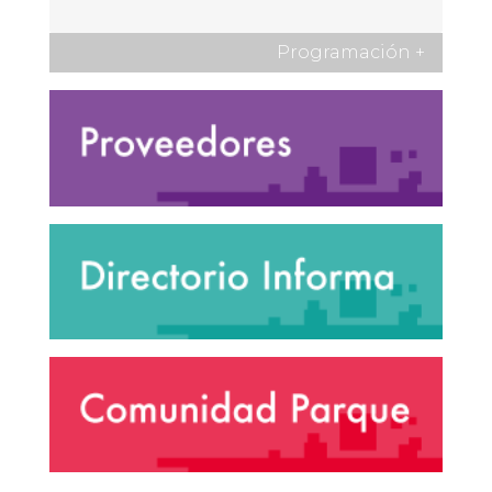
Programación
+