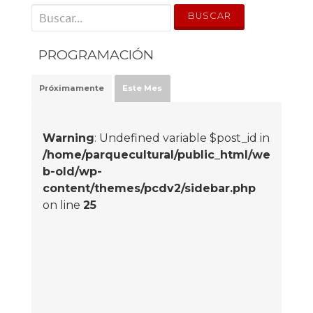
' . __('Search for:') . '
PROGRAMACIÓN
Próximamente
Este Mes
Warning
: Undefined variable $post_id in
/home/parquecultural/public_html/we
b-old/wp-
content/themes/pcdv2/sidebar.php
on line
25