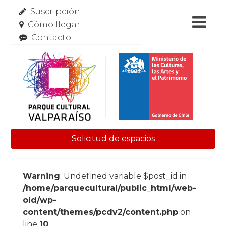
Suscripción
Cómo llegar
Contacto
Solicitud de espacios
Skip to content
Warning
: Undefined variable $post_id in
/home/parquecultural/public_html/web-
old/wp-
content/themes/pcdv2/content.php
on
line
10