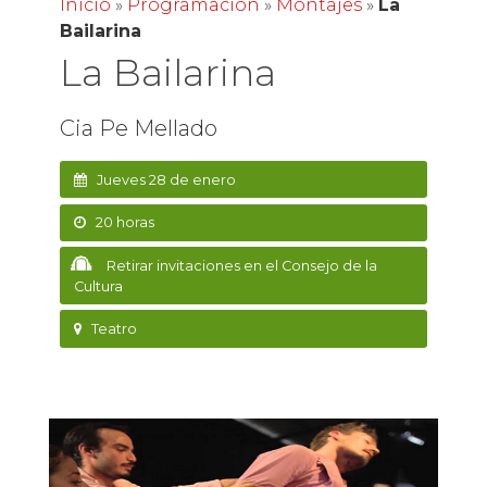
Inicio
»
Programación
»
Montajes
»
La
Bailarina
La Bailarina
Cia Pe Mellado
Jueves 28 de enero
20 horas
Retirar invitaciones en el Consejo de la
Cultura
Teatro