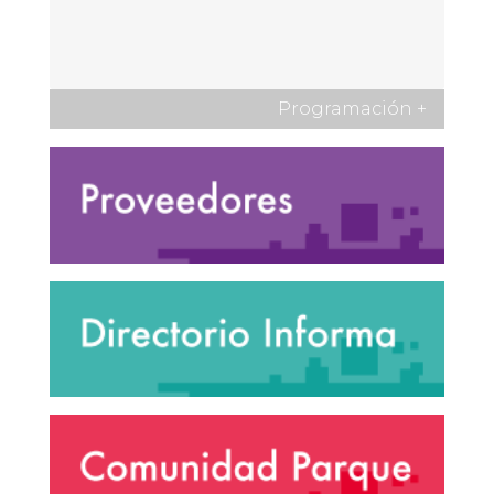
Programación
+