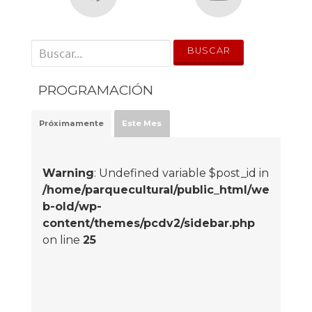
' . __('Search for:') . '
PROGRAMACIÓN
Próximamente
Este Mes
Warning
: Undefined variable $post_id in
/home/parquecultural/public_html/we
b-old/wp-
content/themes/pcdv2/sidebar.php
on line
25