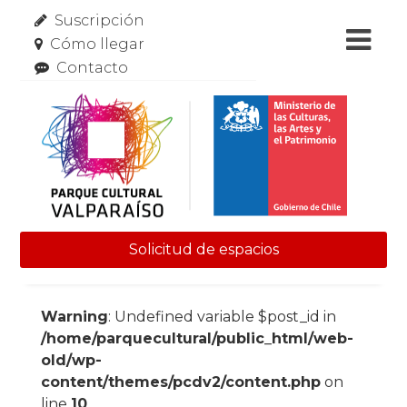
Suscripción
Cómo llegar
Contacto
Solicitud de espacios
Skip to content
Warning
: Undefined variable $post_id in
/home/parquecultural/public_html/web-
old/wp-
content/themes/pcdv2/content.php
on
line
10