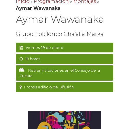
Inicio
»
Programación
»
Montajes
»
Aymar Wawanaka
Aymar Wawanaka
Grupo Folclórico Cha'alla Marka
Viernes 29 de enero
18 horas
Retirar invitaciones en el Consejo de la
Cultura
Frontis edificio de Difusión