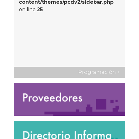
content/themes/pcdv2/sidebar.php
on line
25
Programación
+