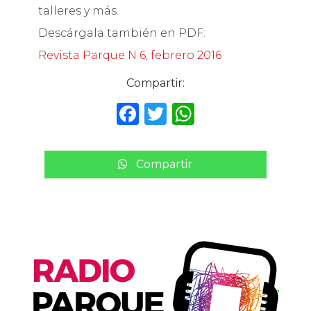
talleres y más.
Descárgala también en PDF:
Revista Parque N 6, febrero 2016
Compartir:
F
T
W
a
w
h
c
it
a
Compartir
e
te
ts
b
r
A
o
p
o
p
k