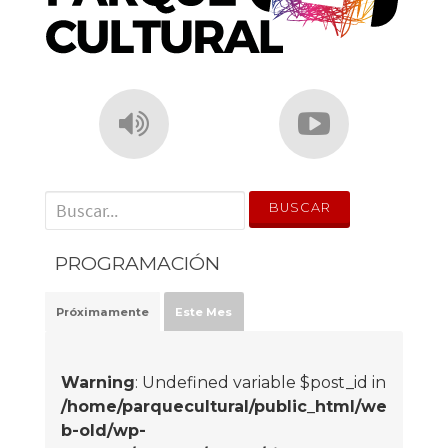
' . __('Search for:') . '
PROGRAMACIÓN
Próximamente
Este Mes
Warning
: Undefined variable $post_id in
/home/parquecultural/public_html/we
b-old/wp-