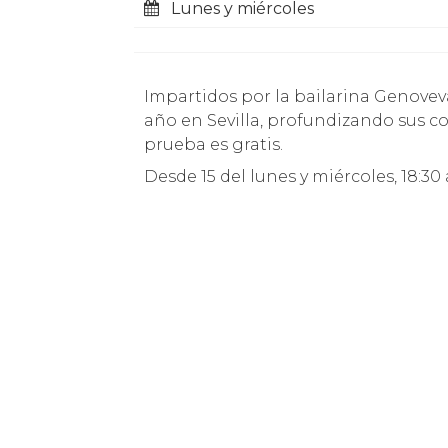
Lunes y miércoles
Impartidos por la bailarina Genoveva Tapia, profesora de danza de profesión, reside un
año en Sevilla, profundizando sus c
prueba es gratis.
Desde 15 del lunes y miércoles, 18:3