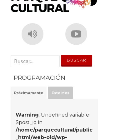
' . __('Search for:') . '
PROGRAMACIÓN
Próximamente
Este Mes
Warning
: Undefined variable
$post_id in
/home/parquecultural/public
_html/web-old/wp-