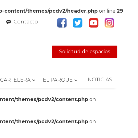
wp-content/themes/pcdv2/header.php
on line
29
Contacto
Solicitud de espacios
NOTICIAS
CARTELERA
EL PARQUE
ontent/themes/pcdv2/content.php
on
ontent/themes/pcdv2/content.php
on