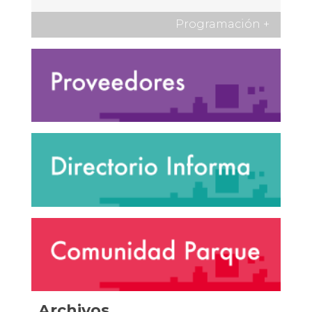
Programación
+
Archivos