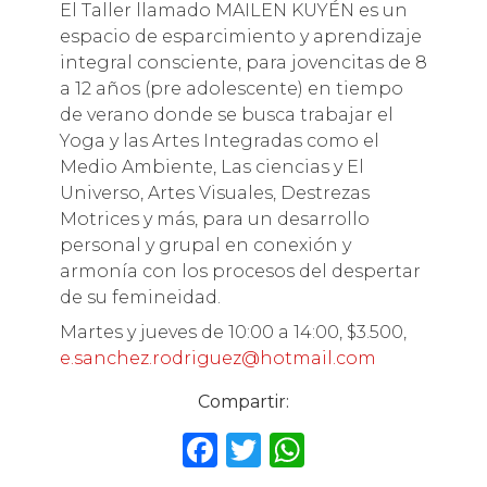
El Taller llamado MAILEN KUYÉN es un
espacio de esparcimiento y aprendizaje
integral consciente, para jovencitas de 8
a 12 años (pre adolescente) en tiempo
de verano donde se busca trabajar el
Yoga y las Artes Integradas como el
Medio Ambiente, Las ciencias y El
Universo, Artes Visuales, Destrezas
Motrices y más, para un desarrollo
personal y grupal en conexión y
armonía con los procesos del despertar
de su femineidad.
Martes y jueves de 10:00 a 14:00, $3.500,
e.sanchez.rodriguez@hotmail.com
Compartir:
F
T
W
a
w
h