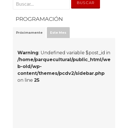
' . __('Search for:') . '
PROGRAMACIÓN
Próximamente
Este Mes
Warning
: Undefined variable $post_id in
/home/parquecultural/public_html/we
b-old/wp-
content/themes/pcdv2/sidebar.php
on line
25