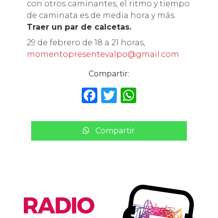
con otros caminantes, el ritmo y tiempo
de caminata es de media hora y más.
Traer un par de calcetas.
29 de febrero de 18 a 21 horas,
momentopresentevalpo@gmail.com
Compartir:
F
T
W
a
w
h
c
it
a
Compartir
e
te
ts
b
r
A
o
p
o
p
k