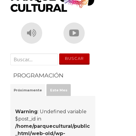
' . __('Search for:') . '
PROGRAMACIÓN
Próximamente
Este Mes
Warning
: Undefined variable
$post_id in
/home/parquecultural/public
_html/web-old/wp-