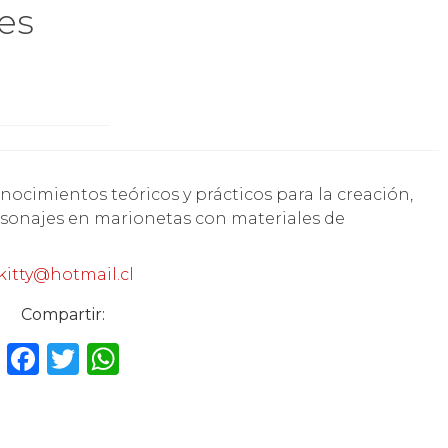
les
sonajes en marionetas con materiales de
kitty@hotmail.cl
Compartir:
F
T
W
a
w
h
c
it
a