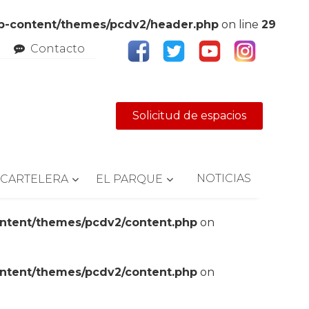
wp-content/themes/pcdv2/header.php
on line
29
Contacto
Solicitud de espacios
NOTICIAS
CARTELERA
EL PARQUE
ontent/themes/pcdv2/content.php
on
ontent/themes/pcdv2/content.php
on