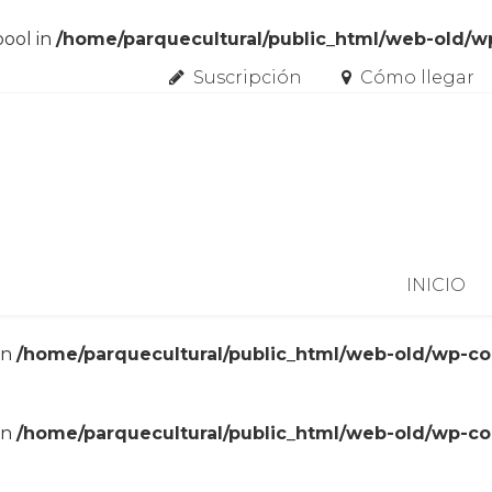
bool in
/home/parquecultural/public_html/web-old/
Suscripción
Cómo llegar
Skip to content
INICIO
in
/home/parquecultural/public_html/web-old/wp-c
in
/home/parquecultural/public_html/web-old/wp-c