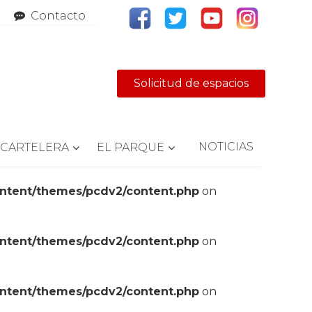
Contacto
Solicitud de espacios
NOTICIAS
CARTELERA
EL PARQUE
ontent/themes/pcdv2/content.php
on
ontent/themes/pcdv2/content.php
on
ontent/themes/pcdv2/content.php
on