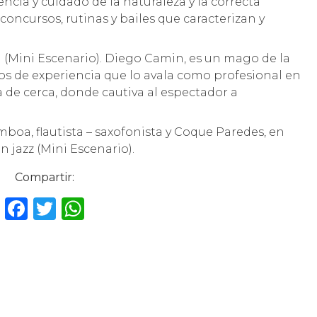
encia y cuidado de la naturaleza y la correcta
concursos, rutinas y bailes que caracterizan y
 (Mini Escenario). Diego Camin, es un mago de la
s de experiencia que lo avala como profesional en
a de cerca, donde cautiva al espectador a
boa, flautista – saxofonista y Coque Paredes, en
in jazz (Mini Escenario).
Compartir:
F
T
W
a
w
h
c
it
a
e
te
ts
b
r
A