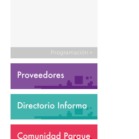
Programación
+