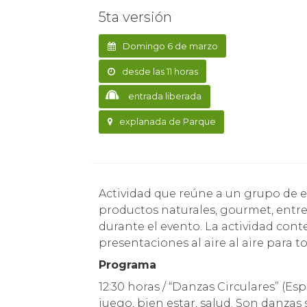
5ta versión
Domingo 6 de marzo
desde las 11 horas
entrada liberada
explanada de Parque
Actividad que reúne a un grupo de expositores de las áreas del diseño, arte, orfebrería,
productos naturales, gourmet, entre
durante el evento. La actividad con
presentaciones al aire al aire para to
Programa
12:30 horas / “Danzas Circulares” (Es
juego, bien estar, salud. Son danzas s