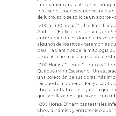
latinoamericanas, africanas, húngara
necesario tener experiencia ni pareja
de lucro, solo se solicita un aporte v
12:00 a 13:30 horas/ “Taller Familiar
Andinos (Edificio de Transmisión). Se 
entretenido taller donde, a través d
algunos de los ritos y ceremonias qu
país. Hablaremos de la mitología qu
propias máscaras para celebrar esta 
13:00 Horas / Cuenta Cuentos y Títer
Quilpué (Mini Escenario). Un asusta
una colección de sus obras más imp
Dispuesto a poner orden y a captura
libros, contrata a una gata, la que 
que son llevados a juicio ante un t
16:00 Horas/ Dinámicas teatrales infa
Show dinámico y entretenido que in