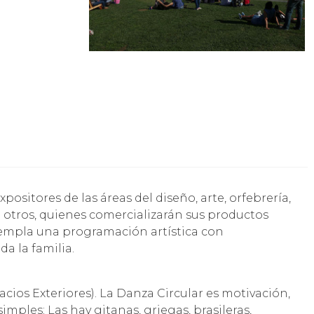
 otros, quienes comercializarán sus productos
templa una programación artística con
da la familia.
pacios Exteriores). La Danza Circular es motivación,
imples; Las hay gitanas, griegas, brasileras,