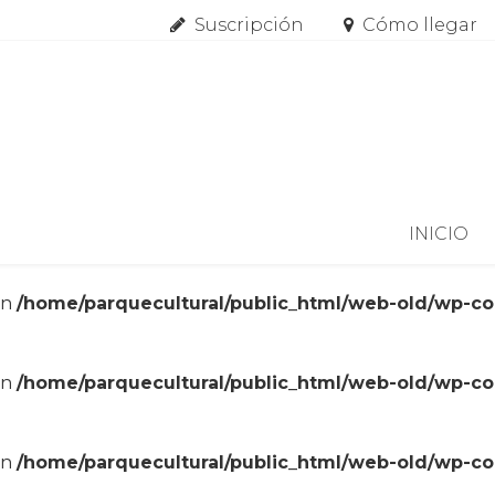
Suscripción
Cómo llegar
Skip to content
INICIO
in
/home/parquecultural/public_html/web-old/wp-c
in
/home/parquecultural/public_html/web-old/wp-c
in
/home/parquecultural/public_html/web-old/wp-c