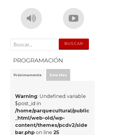
' . __('Search for:') . '
PROGRAMACIÓN
Próximamente
Este Mes
Warning
: Undefined variable
$post_id in
/home/parquecultural/public
_html/web-old/wp-
content/themes/pcdv2/side
bar.php
on line
25