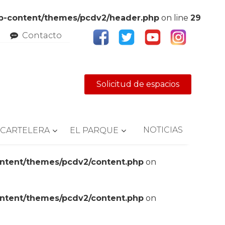
wp-content/themes/pcdv2/header.php
on line
29
Contacto
Solicitud de espacios
NOTICIAS
CARTELERA
EL PARQUE
ontent/themes/pcdv2/content.php
on
ontent/themes/pcdv2/content.php
on