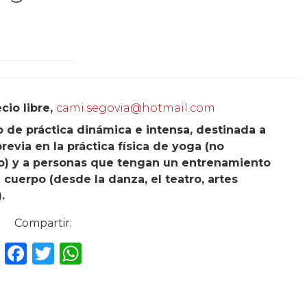
cio libre,
cami.segovia@hotmail.com
o de práctica dinámica e intensa, destinada a
evia en la práctica física de yoga (no
) y a personas que tengan un entrenamiento
u cuerpo (desde la danza, el teatro, artes
.
Compartir:
F
T
W
a
w
h
c
it
a