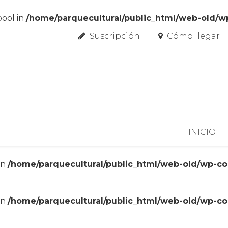
bool in
/home/parquecultural/public_html/web-old/
Suscripción
Cómo llegar
Skip to content
INICIO
in
/home/parquecultural/public_html/web-old/wp-c
in
/home/parquecultural/public_html/web-old/wp-c