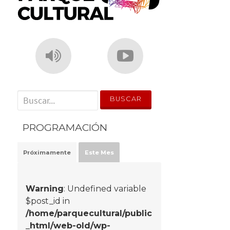
' . __('Search for:') . '
PROGRAMACIÓN
Próximamente
Este Mes
Warning
: Undefined variable
$post_id in
/home/parquecultural/public
_html/web-old/wp-