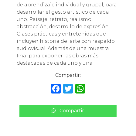
de aprendizaje individual y grupal, para
desarrollar el gesto artístico de cada
uno. Paisaje, retrato, realismo,
abstracción, desarrollo de expresión.
Clases prácticas y entretenidas que
incluyen historia del arte con respaldo
audiovisual. Además de una muestra
final para exponer las obras más
destacadas de cada uno y una.
Compartir:
F
T
W
a
w
h
c
it
a
Compartir
e
te
ts
b
r
A