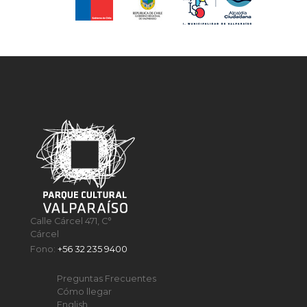
Calle Cárcel 471, C°
Cárcel
Fono:
+56 32 235 9400
Preguntas Frecuentes
Cómo llegar
English