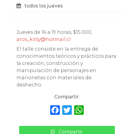
todos los jueves
Jueves de 16 a 19 horas, $15.000,
aros_kitty@hotmail.cl
El talle consiste en la entrega de
conocimientos teóricos y prácticos para
la creación, construcción y
manipulación de personajes en
marionetas con materiales de
deshecho.
Compartir:
F
T
W
a
w
h
c
it
a
Compartir