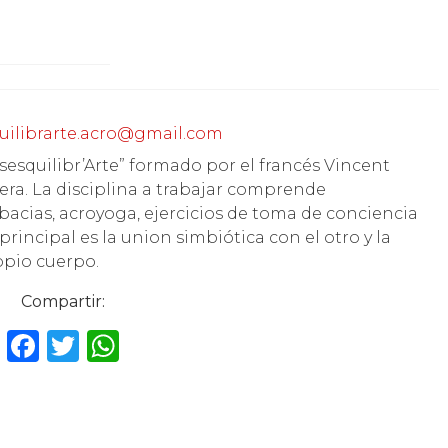
uilibrarte.acro@gmail.com
sesquilibr’Arte” formado por el francés Vincent
era. La disciplina a trabajar comprende
acias, acroyoga, ejercicios de toma de conciencia
rincipal es la union simbiótica con el otro y la
opio cuerpo.
Compartir:
F
T
W
a
w
h
c
it
a
e
te
ts