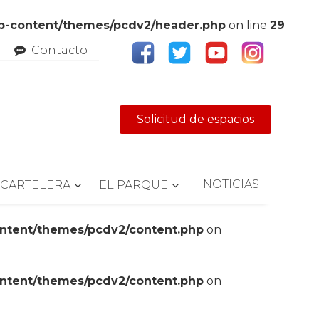
wp-content/themes/pcdv2/header.php
on line
29
Contacto
Solicitud de espacios
NOTICIAS
CARTELERA
EL PARQUE
ontent/themes/pcdv2/content.php
on
ontent/themes/pcdv2/content.php
on