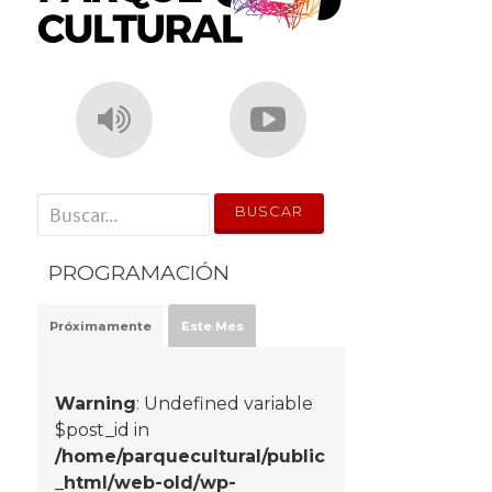
' . __('Search for:') . '
PROGRAMACIÓN
Próximamente
Este Mes
Warning
: Undefined variable
$post_id in
/home/parquecultural/public
_html/web-old/wp-