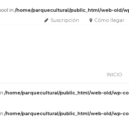
bool in
/home/parquecultural/public_html/web-old/
Suscripción
Cómo llegar
Skip to content
INICIO
in
/home/parquecultural/public_html/web-old/wp-c
in
/home/parquecultural/public_html/web-old/wp-c