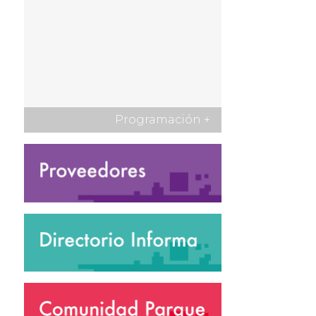
Programación
+