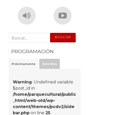
' . __('Search for:') . '
PROGRAMACIÓN
Próximamente
Este Mes
Warning
: Undefined variable
$post_id in
/home/parquecultural/public
_html/web-old/wp-
content/themes/pcdv2/side
bar.php
on line
25