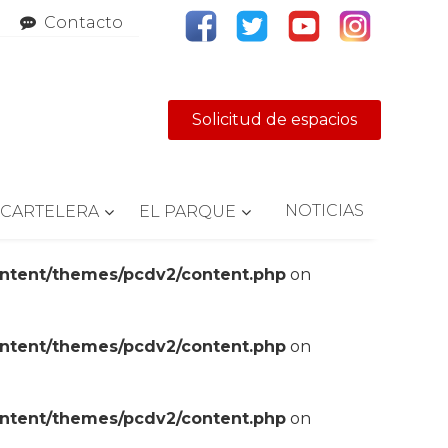
Contacto
Solicitud de espacios
NOTICIAS
CARTELERA
EL PARQUE
ontent/themes/pcdv2/content.php
on
ontent/themes/pcdv2/content.php
on
ontent/themes/pcdv2/content.php
on