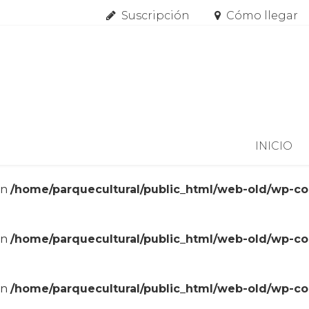
Suscripción
Cómo llegar
Skip to content
INICIO
in
/home/parquecultural/public_html/web-old/wp-c
in
/home/parquecultural/public_html/web-old/wp-c
in
/home/parquecultural/public_html/web-old/wp-c