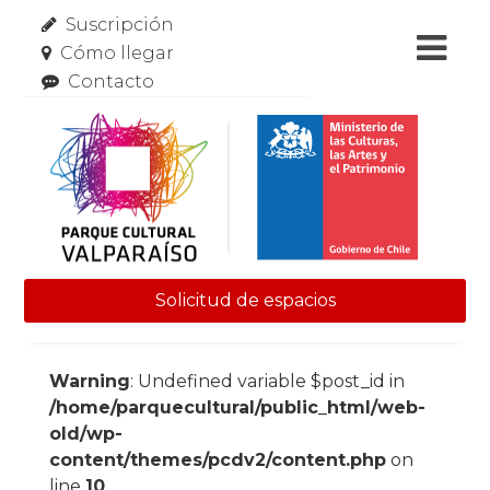
Suscripción
Cómo llegar
Contacto
Solicitud de espacios
Skip to content
Warning
: Undefined variable $post_id in
/home/parquecultural/public_html/web-
old/wp-
content/themes/pcdv2/content.php
on
line
10