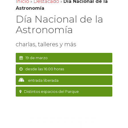
Inicio
»
Destacado
»
Día Nacional de la
Astronomía
Día Nacional de la
Astronomía
charlas, talleres y más
19 de marzo
desde las 16:00 horas
entrada liberada
Distintos espacios del Parque