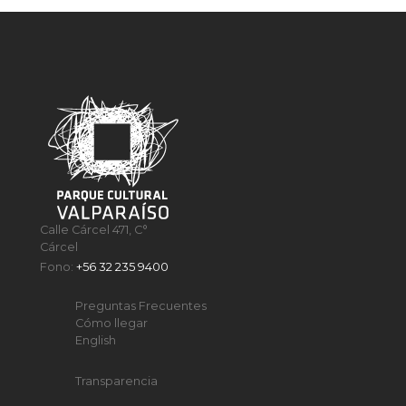
Calle Cárcel 471, C°
Cárcel
Fono:
+56 32 235 9400
Preguntas Frecuentes
Cómo llegar
English
Transparencia