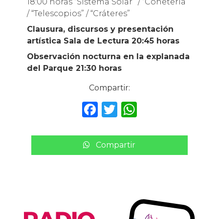
18:00 horas “Sistema Solar” / “Cohetería”
/ “Telescopios” / “Cráteres”
Clausura, discursos y presentación
artística Sala de Lectura 20:45 horas
Observación nocturna en la explanada
del Parque 21:30 horas
Compartir:
F
T
W
a
w
h
c
it
a
Compartir
e
te
ts
b
r
A
o
p
o
p
k