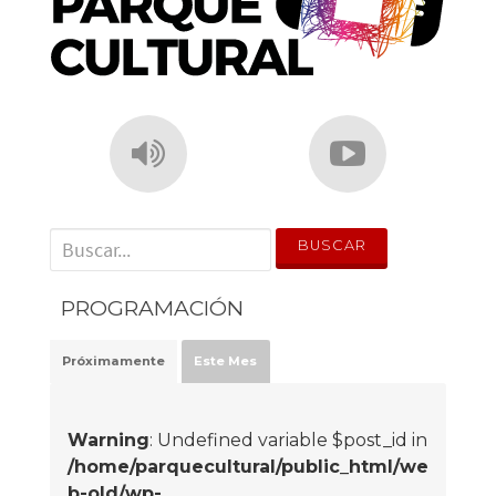
' . __('Search for:') . '
PROGRAMACIÓN
Próximamente
Este Mes
Warning
: Undefined variable $post_id in
/home/parquecultural/public_html/we
b-old/wp-