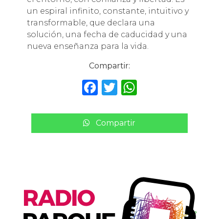
un espiral infinito, constante, intuitivo y
transformable, que declara una
solución, una fecha de caducidad y una
nueva enseñanza para la vida.
Compartir:
F
T
W
a
w
h
c
it
a
Compartir
e
te
ts
b
r
A
o
p
o
p
k