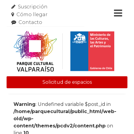
Suscripción
Cómo llegar
Contacto
Solicitud de espacios
Skip to content
Warning
: Undefined variable $post_id in
/home/parquecultural/public_html/web-
old/wp-
content/themes/pcdv2/content.php
on
line
10