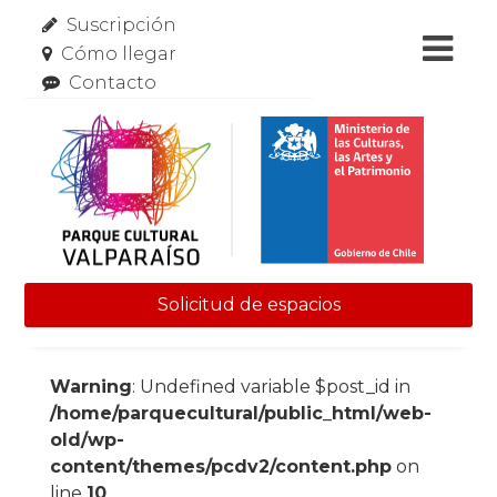
Suscripción
Cómo llegar
Contacto
Solicitud de espacios
Skip to content
Warning
: Undefined variable $post_id in
/home/parquecultural/public_html/web-
old/wp-
content/themes/pcdv2/content.php
on
line
10