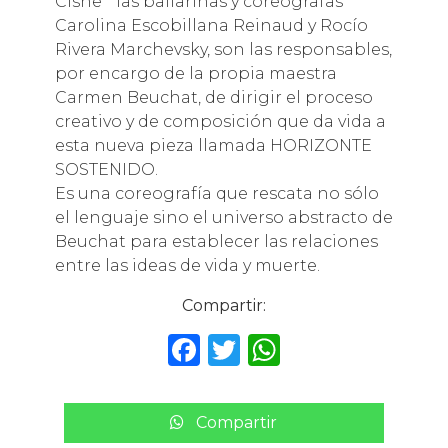
Cisne” las bailarinas y coreógrafas
Carolina Escobillana Reinaud y Rocío
Rivera Marchevsky, son las responsables,
por encargo de la propia maestra
Carmen Beuchat, de dirigir el proceso
creativo y de composición que da vida a
esta nueva pieza llamada HORIZONTE
SOSTENIDO.
Es una coreografía que rescata no sólo
el lenguaje sino el universo abstracto de
Beuchat para establecer las relaciones
entre las ideas de vida y muerte.
Compartir:
F
T
W
a
w
h
c
it
a
Compartir
e
te
ts