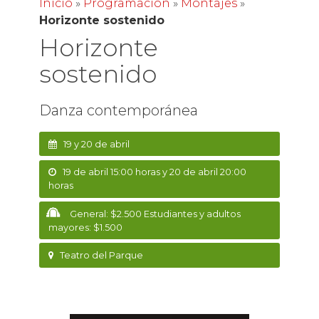
Inicio
»
Programación
»
Montajes
»
Horizonte sostenido
Horizonte
sostenido
Danza contemporánea
19 y 20 de abril
19 de abril 15:00 horas y 20 de abril 20:00
horas
General: $2.500 Estudiantes y adultos
mayores: $1.500
Teatro del Parque