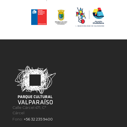
Calle Cárcel 471, C°
Cárcel
Fono:
+56 32 235 9400