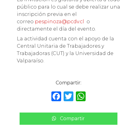
público para lo cual se debe realizar una
inscripción previa en el
correo
pespinoza@pcdv.cl
o
directamente el día del evento.
La actividad cuenta con el apoyo de la
Central Unitaria de Trabajadores y
Trabajadoras (CUT) y la Universidad de
Valparaíso.
Compartir:
F
T
W
a
w
h
c
it
a
Compartir
e
te
ts
b
r
A