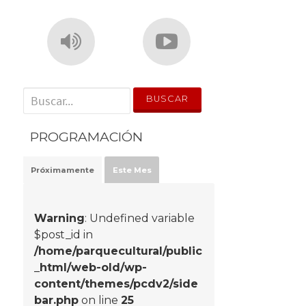
' . __('Search for:') . '
PROGRAMACIÓN
Próximamente
Este Mes
Warning
: Undefined variable
$post_id in
/home/parquecultural/public
_html/web-old/wp-
content/themes/pcdv2/side
bar.php
on line
25