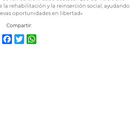
 la rehabilitación y la reinserción social, ayudando
evas oportunidades en libertad»
Compartir:
F
T
W
a
w
h
c
it
a
e
te
ts
b
r
A
o
p
o
p
k