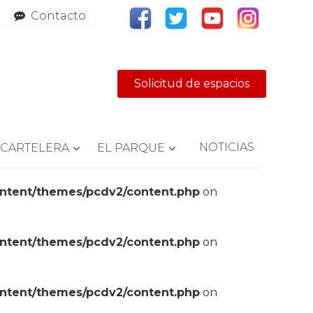
Contacto
Solicitud de espacios
NOTICIAS
CARTELERA
EL PARQUE
ontent/themes/pcdv2/content.php
on
ontent/themes/pcdv2/content.php
on
ontent/themes/pcdv2/content.php
on