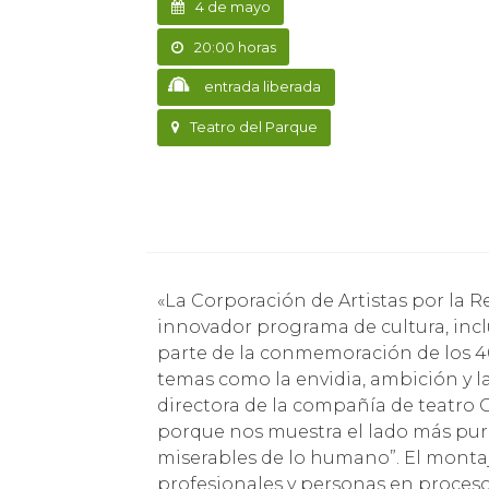
4 de mayo
20:00 horas
entrada liberada
Teatro del Parque
«La Corporación de Artistas por la Reinserción Social a través del Arte creó un
innovador programa de cultura, incl
parte de la conmemoración de los 4
temas como la envidia, ambición y las
directora de la compañía de teatro 
porque nos muestra el lado más pur
miserables de lo humano”. El monta
profesionales y personas en proceso