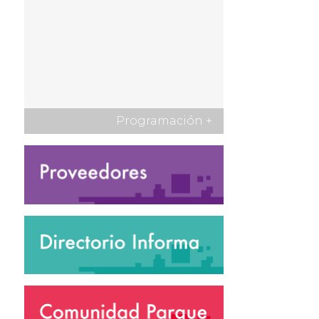
Programación
+