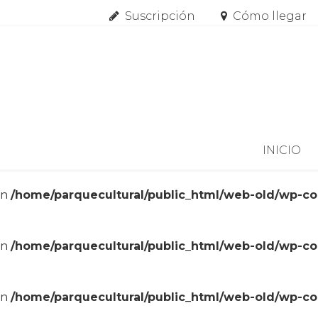
Suscripción
Cómo llegar
Skip to content
INICIO
in
/home/parquecultural/public_html/web-old/wp-c
in
/home/parquecultural/public_html/web-old/wp-c
in
/home/parquecultural/public_html/web-old/wp-c