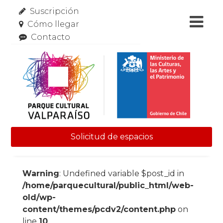
Suscripción
Cómo llegar
Contacto
Solicitud de espacios
Skip to content
Warning
: Undefined variable $post_id in
/home/parquecultural/public_html/web-
old/wp-
content/themes/pcdv2/content.php
on
line
10