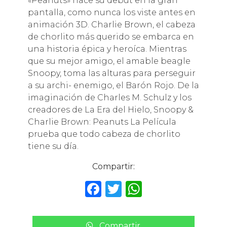
«Peanuts» hace su debut en la gran
pantalla, como nunca los viste antes en
animación 3D. Charlie Brown, el cabeza
de chorlito más querido se embarca en
una historia épica y heroíca. Mientras
que su mejor amigo, el amable beagle
Snoopy, toma las alturas para perseguir
a su archi- enemigo, el Barón Rojo. De la
imaginación de Charles M. Schulz y los
creadores de La Era del Hielo, Snoopy &
Charlie Brown: Peanuts La Película
prueba que todo cabeza de chorlito
tiene su día.
Compartir:
F
T
W
a
w
h
c
it
a
Compartir