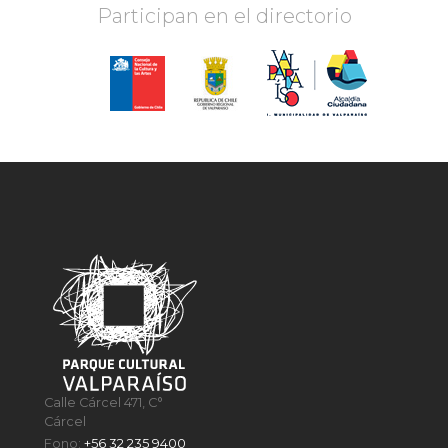
Participan en el directorio
Calle Cárcel 471, C°
Cárcel
Fono:
+56 32 235 9400