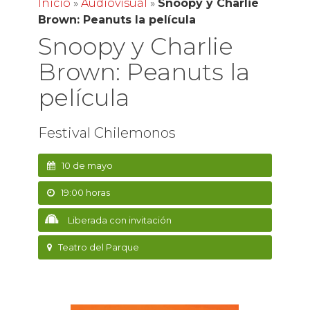
Inicio
»
Audiovisual
»
Snoopy y Charlie
Brown: Peanuts la película
Snoopy y Charlie
Brown: Peanuts la
película
Festival Chilemonos
10 de mayo
19:00 horas
Liberada con invitación
Teatro del Parque