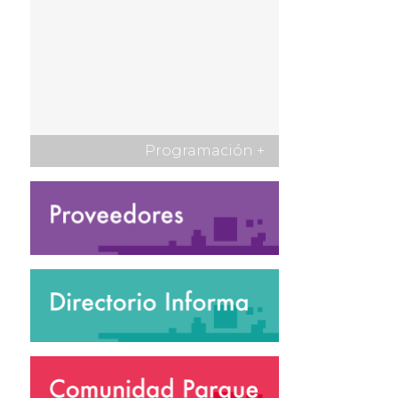
Programación
+