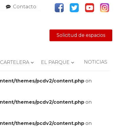
Contacto
Solicitud de espacios
NOTICIAS
CARTELERA
EL PARQUE
ontent/themes/pcdv2/content.php
on
ontent/themes/pcdv2/content.php
on
ontent/themes/pcdv2/content.php
on