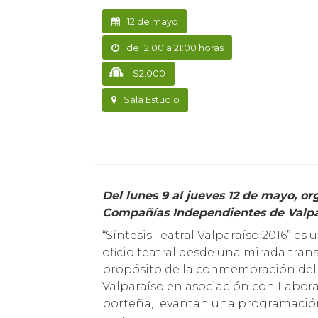
12 de mayo
de 12:00 a 21:00 horas
$2.000
Sala Estudio
Del lunes 9 al jueves 12 de mayo, organiza Laboratorio Anatomía Teatral y participan
Compañías Independientes de Valpa
“Síntesis Teatral Valparaíso 2016” e
oficio teatral desde una mirada trans
propósito de la conmemoración del n
Valparaíso en asociación con Labora
porteña, levantan una programación 