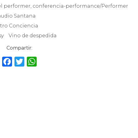
 del performer, conferencia-performance/Performer
audio Santana
tro Conciencia
ossy Vino de despedida
Compartir:
F
T
W
a
w
h
c
it
a
e
te
ts
b
r
A
o
p
o
p
k