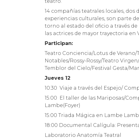
teatro.
14 compañías teatrales locales, dos
experiencias culturales, son parte d
torno al estado del oficio a través d
las actrices de mayor trayectoria en 
Participan:
Teatro Conciencia/Lotus de Verano/
Notables/Rossy-Rossy/Teatro Virg
Temblor del Cielo/Festival Gesta/Ma
Jueves 12
10:30 Viaje a través del Espejo/ Co
15:00 El taller de las Mariposas/Co
Lambe(Foyer)
15:00 Triada Mágica en Lambe Lam
18:00 Documental Calígula: Prese
Laboratorio Anatomía Teatral