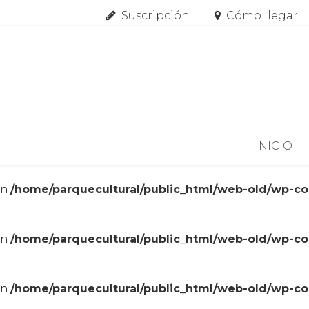
Suscripción
Cómo llegar
Skip to content
INICIO
in
/home/parquecultural/public_html/web-old/wp-c
in
/home/parquecultural/public_html/web-old/wp-c
in
/home/parquecultural/public_html/web-old/wp-c