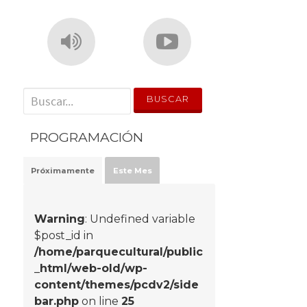
' . __('Search for:') . '
PROGRAMACIÓN
Próximamente
Este Mes
Warning
: Undefined variable
$post_id in
/home/parquecultural/public
_html/web-old/wp-
content/themes/pcdv2/side
bar.php
on line
25