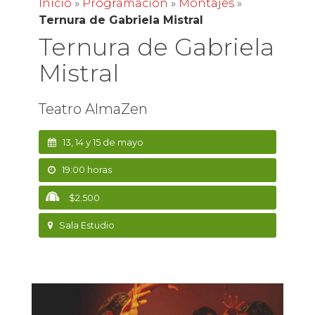
Inicio
»
Programación
»
Montajes
»
Ternura de Gabriela Mistral
Ternura de Gabriela
Mistral
Teatro AlmaZen
13, 14 y 15 de mayo
19:00 horas
$2.500
Sala Estudio