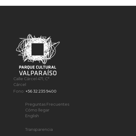
Calle Cárcel 471, C°
Cárcel
Fono:
+56 32 235 9400
Preguntas Frecuentes
Cómo llegar
English
Transparencia