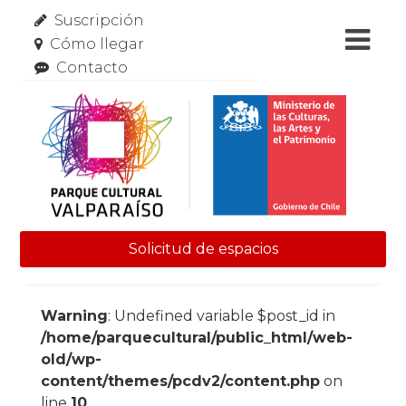
Suscripción
Cómo llegar
Contacto
Solicitud de espacios
Skip to content
Warning
: Undefined variable $post_id in
/home/parquecultural/public_html/web-
old/wp-
content/themes/pcdv2/content.php
on
line
10