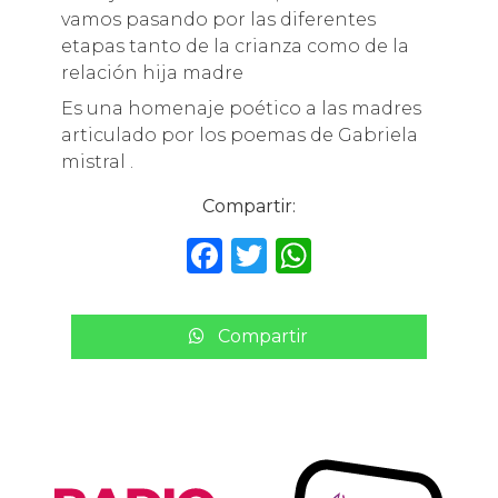
vamos pasando por las diferentes
etapas tanto de la crianza como de la
relación hija madre
Es una homenaje poético a las madres
articulado por los poemas de Gabriela
mistral .
Compartir:
F
T
W
a
w
h
c
it
a
Compartir
e
te
ts
b
r
A
o
p
o
p