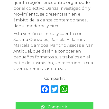
quinta región, encuentro organizado
por el colectivo Danza Investigación y
Movimiento, se presentaran en el
ámbito de la danza contemporánea,
danza moderna y circo.
Esta versión es mixta y cuenta con
Susana Gonzales, Daniela Villanueva,
Marcela Gamboa, Pancho Asecas e Ivan
Antigual, que darán a conocer en
pequeños formatos sus trabajos en el
patio de trasmisión, un recorrido la cual
vivenciaremos sus danzas.
Compartir:
F
T
W
a
w
h
c
it
a
Compartir