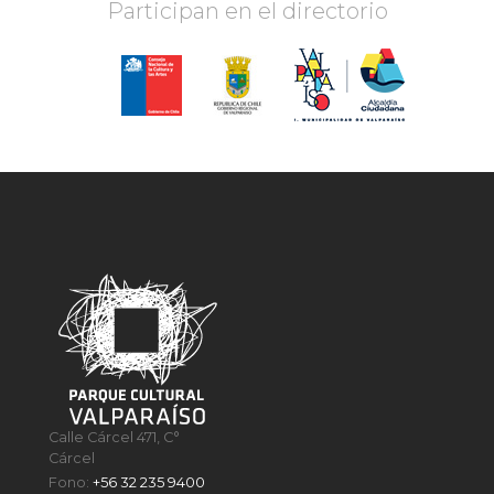
Participan en el directorio
Calle Cárcel 471, C°
Cárcel
Fono:
+56 32 235 9400