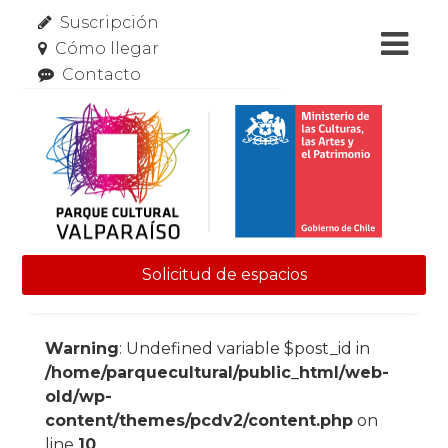
Suscripción
Cómo llegar
Contacto
Solicitud de espacios
Skip to content
Warning
: Undefined variable $post_id in
/home/parquecultural/public_html/web-
old/wp-
content/themes/pcdv2/content.php
on
line
10