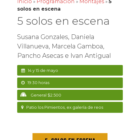
Inicio
»
Programación
»
Montajes
»
5
solos en escena
5 solos en escena
Susana Gonzales, Daniela
Villanueva, Marcela Gamboa,
Pancho Asecas e Ivan Antigual
14 y 15 de mayo
19:30 horas
General $2.500
Patio los Pimientos, ex galería de reos