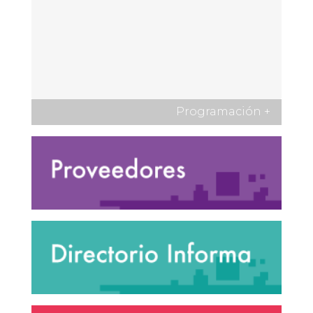
Programación
+