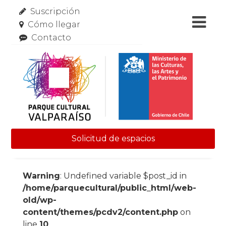
Suscripción
Cómo llegar
Contacto
Solicitud de espacios
Skip to content
Warning
: Undefined variable $post_id in
/home/parquecultural/public_html/web-
old/wp-
content/themes/pcdv2/content.php
on
line
10