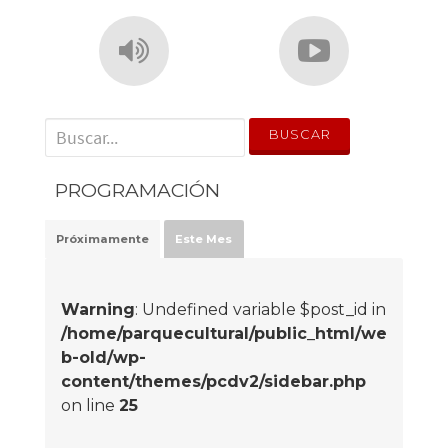
' . __('Search for:') . '
PROGRAMACIÓN
Próximamente
Este Mes
Warning
: Undefined variable $post_id in
/home/parquecultural/public_html/we
b-old/wp-
content/themes/pcdv2/sidebar.php
on line
25