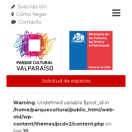
Suscripción
Cómo llegar
Contacto
Solicitud de espacios
Skip to content
Warning
: Undefined variable $post_id in
/home/parquecultural/public_html/web-
old/wp-
content/themes/pcdv2/content.php
on
line
10