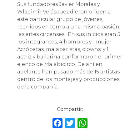
Sus fundadores Javier Morales y
Wladimir Velásquez dieron origen a
este particular grupo de jóvenes,
reunidos en torno a una misma pasión;
las artes circenses. En sus inicios eran 5
los integrantes, 4 hombres y 1 mujer.
Acróbatas, malabaristas, clowns, y 1
actriz y bailarina conformaron el primer
elenco de Malabicirco. De ahí en
adelante han pasado más de 15 artistas
dentro de los montajes y producciones
de la compañía.
Compartir:
F
T
W
a
w
h