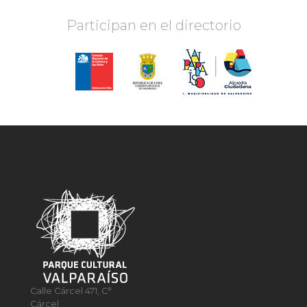
Participan en el directorio
Calle Cárcel 471, C°
Cárcel