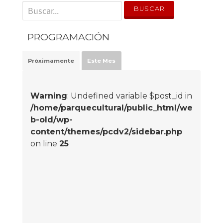
' . __('Search for:') . '
PROGRAMACIÓN
Próximamente
Este Mes
Warning
: Undefined variable $post_id in
/home/parquecultural/public_html/we
b-old/wp-
content/themes/pcdv2/sidebar.php
on line
25