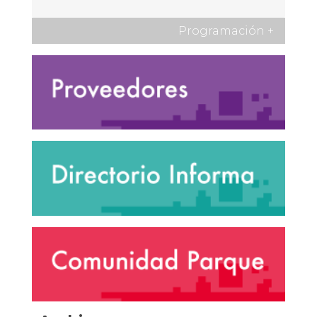
Programación
+