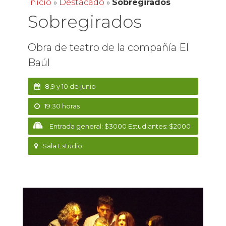
Inicio
»
Destacado
»
Sobregirados
Sobregirados
Obra de teatro de la compañía El
Baúl
8,9 y 10 de junio
19:30 horas
Entrada general: $3000 Estudiantes: $2000
Sala Estudio