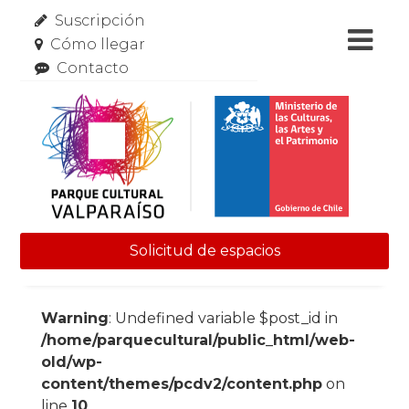
Suscripción
Cómo llegar
Contacto
Solicitud de espacios
Skip to content
Warning
: Undefined variable $post_id in
/home/parquecultural/public_html/web-
old/wp-
content/themes/pcdv2/content.php
on
line
10