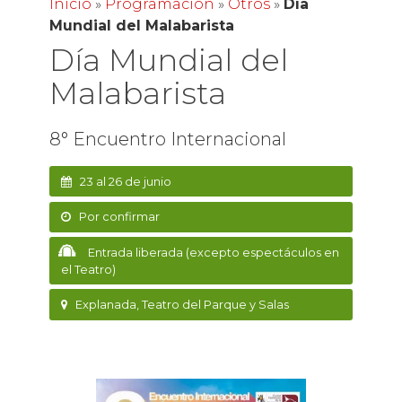
Inicio
»
Programación
»
Otros
»
Día
Mundial del Malabarista
Día Mundial del
Malabarista
8° Encuentro Internacional
23 al 26 de junio
Por confirmar
Entrada liberada (excepto espectáculos en
el Teatro)
Explanada, Teatro del Parque y Salas