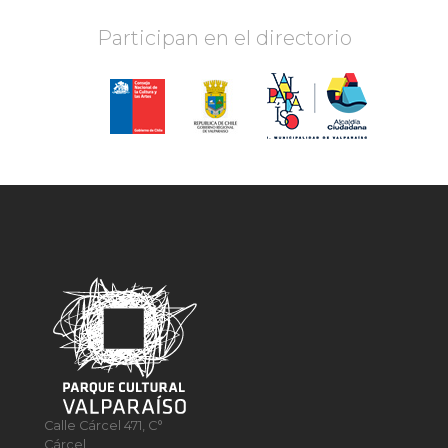
Participan en el directorio
Calle Cárcel 471, C°
Cárcel