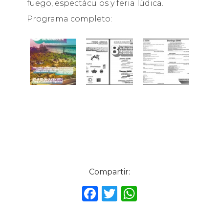
fuego, espectáculos y feria lúdica.
Programa completo:
Compartir:
F
T
W
a
w
h