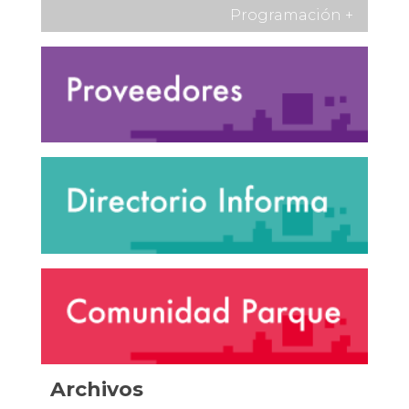
Programación
+
Archivos