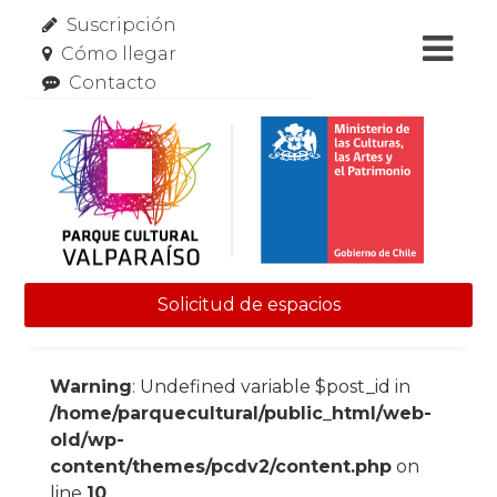
Suscripción
Cómo llegar
Contacto
Solicitud de espacios
Skip to content
Warning
: Undefined variable $post_id in
/home/parquecultural/public_html/web-
old/wp-
content/themes/pcdv2/content.php
on
line
10