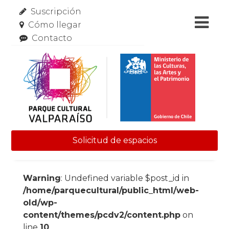
Suscripción
Cómo llegar
Contacto
Solicitud de espacios
Skip to content
Warning
: Undefined variable $post_id in
/home/parquecultural/public_html/web-
old/wp-
content/themes/pcdv2/content.php
on
line
10