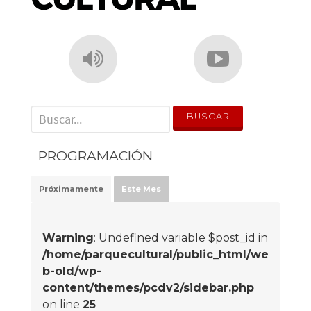
' . __('Search for:') . '
PROGRAMACIÓN
Próximamente
Este Mes
Warning
: Undefined variable $post_id in
/home/parquecultural/public_html/we
b-old/wp-
content/themes/pcdv2/sidebar.php
on line
25