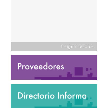
Programación
+