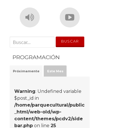
' . __('Search for:') . '
PROGRAMACIÓN
Próximamente
Este Mes
Warning
: Undefined variable
$post_id in
/home/parquecultural/public
_html/web-old/wp-
content/themes/pcdv2/side
bar.php
on line
25