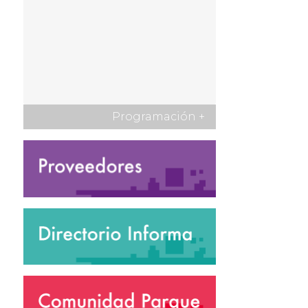
Programación
+