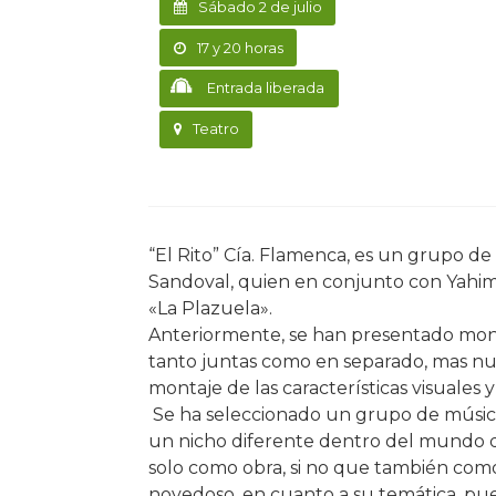
Sábado 2 de julio
17 y 20 horas
Entrada liberada
Teatro
“El Rito” Cía. Flamenca, es un grupo de
Sandoval, quien en conjunto con Yahi
«La Plazuela».
Anteriormente, se han presentado montaj
tanto juntas como en separado, mas nu
montaje de las características visuales y
Se ha seleccionado un grupo de músico
un nicho diferente dentro del mundo de
solo como obra, si no que también com
novedoso, en cuanto a su temática, pue