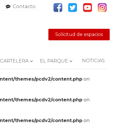
Contacto
Solicitud de espacios
NOTICIAS
CARTELERA
EL PARQUE
ontent/themes/pcdv2/content.php
on
ontent/themes/pcdv2/content.php
on
ontent/themes/pcdv2/content.php
on