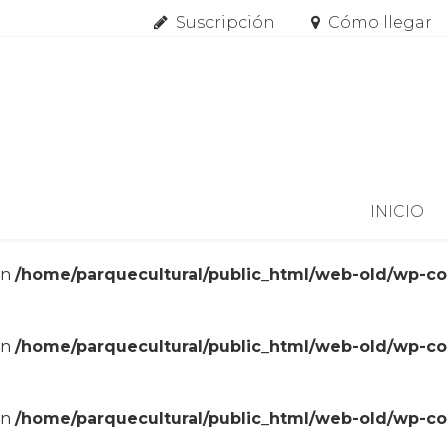
Suscripción
Cómo llegar
Skip to content
INICIO
in
/home/parquecultural/public_html/web-old/wp-c
in
/home/parquecultural/public_html/web-old/wp-c
in
/home/parquecultural/public_html/web-old/wp-c