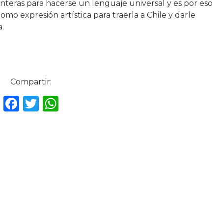
onteras para hacerse un lenguaje universal y es por eso
mo expresión artística para traerla a Chile y darle
.
Compartir:
F
T
W
a
w
h
c
it
a
e
te
ts
b
r
A
o
p
o
p
k