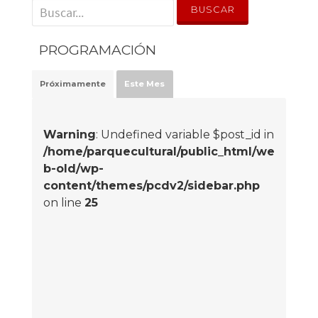
' . __('Search for:') . '
PROGRAMACIÓN
Próximamente
Este Mes
Warning
: Undefined variable $post_id in
/home/parquecultural/public_html/we
b-old/wp-
content/themes/pcdv2/sidebar.php
on line
25