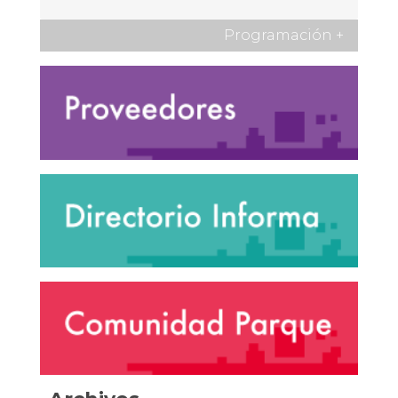
Programación
+