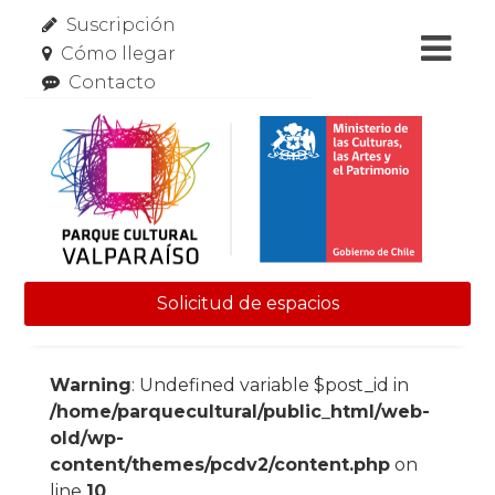
Suscripción
Cómo llegar
Contacto
Solicitud de espacios
Skip to content
Warning
: Undefined variable $post_id in
/home/parquecultural/public_html/web-
old/wp-
content/themes/pcdv2/content.php
on
line
10