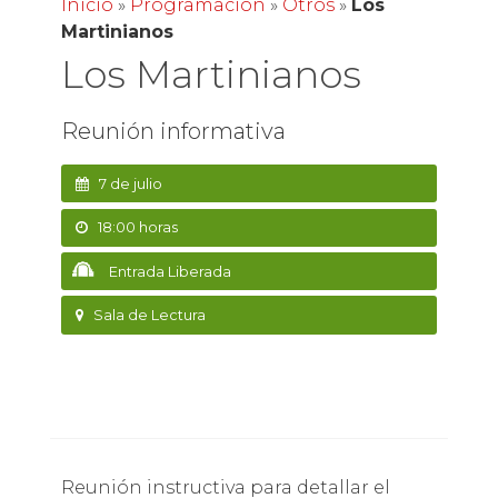
Inicio
»
Programación
»
Otros
»
Los
Martinianos
Los Martinianos
Reunión informativa
7 de julio
18:00 horas
Entrada Liberada
Sala de Lectura
Reunión instructiva para detallar el