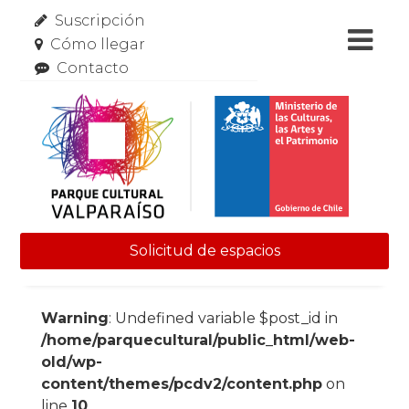
Suscripción
Cómo llegar
Contacto
Solicitud de espacios
Skip to content
Warning
: Undefined variable $post_id in
/home/parquecultural/public_html/web-
old/wp-
content/themes/pcdv2/content.php
on
line
10