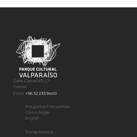
Calle Cárcel 471, C°
Cárcel
Fono:
+56 32 235 9400
Preguntas Frecuentes
Cómo llegar
English
Transparencia