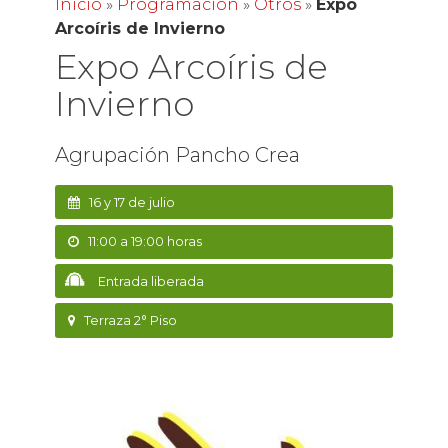
Inicio
»
Programación
»
Otros
»
Expo
Arcoíris de Invierno
Expo Arcoíris de
Invierno
Agrupación Pancho Crea
16 y 17 de julio
11:00 a 19:00 horas
Entrada liberada
Terraza 2° Piso