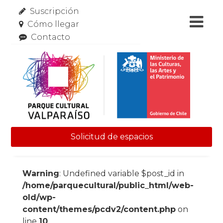
Suscripción
Cómo llegar
Contacto
Solicitud de espacios
Skip to content
Warning
: Undefined variable $post_id in
/home/parquecultural/public_html/web-
old/wp-
content/themes/pcdv2/content.php
on
line
10