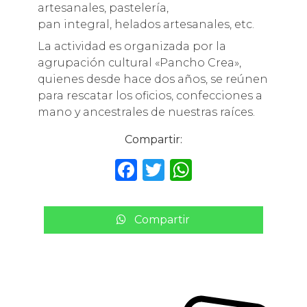
artesanales, pastelería,
pan integral, helados artesanales, etc.
La actividad es organizada por la
agrupación cultural «Pancho Crea»,
quienes desde hace dos años, se reúnen
para rescatar los oficios, confecciones a
mano y ancestrales de nuestras raíces.
Compartir:
F
T
W
a
w
h
c
it
a
Compartir
e
te
ts
b
r
A
o
p
o
p