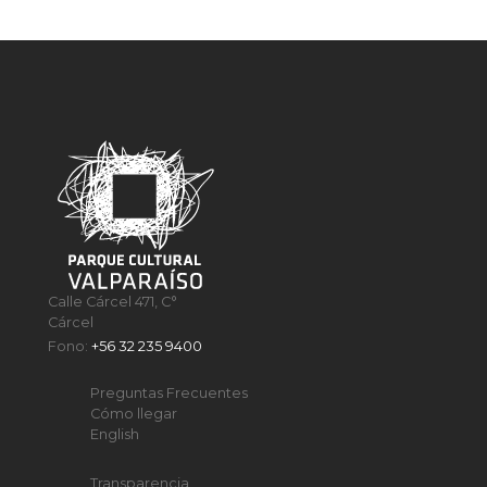
Calle Cárcel 471, C°
Cárcel
Fono:
+56 32 235 9400
Preguntas Frecuentes
Cómo llegar
English
Transparencia