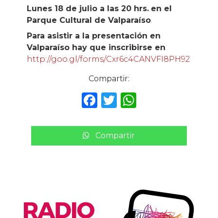
Lunes 18 de julio a las 20 hrs.
en el
Parque Cultural de Valparaíso
.
Para asistir a la presentación en
Valparaíso hay que inscribirse en
http://goo.gl/forms/Cxr6c4CANVFI8PH92
Compartir:
F
T
W
a
w
h
c
it
a
Compartir
e
te
ts
b
r
A
o
p
o
p
k