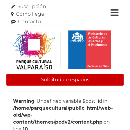
Suscripción
Cómo llegar
Contacto
Solicitud de espacios
Skip to content
Warning
: Undefined variable $post_id in
/home/parquecultural/public_html/web-
old/wp-
content/themes/pcdv2/content.php
on
line
10