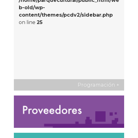
/home/parquecultural/public_html/we
b-old/wp-
content/themes/pcdv2/sidebar.php
on line
25
Programación
+