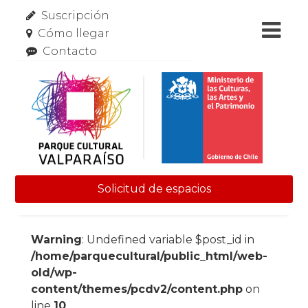
Suscripción
Cómo llegar
Contacto
Solicitud de espacios
Skip to content
Warning
: Undefined variable $post_id in
/home/parquecultural/public_html/web-
old/wp-
content/themes/pcdv2/content.php
on
line
10