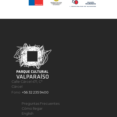
Calle Cárcel 471, C°
Cárcel
Fono:
+56 32 235 9400
Preguntas Frecuentes
Cómo llegar
English