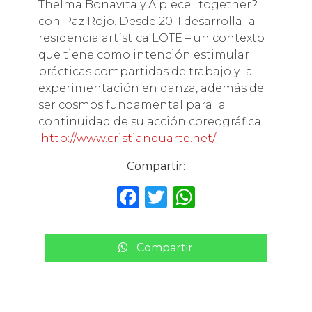
Thelma Bonavita y A piece…together?
con Paz Rojo. Desde 2011 desarrolla la
residencia artística LOTE – un contexto
que tiene como intención estimular
prácticas compartidas de trabajo y la
experimentación en danza, además de
ser cosmos fundamental para la
continuidad de su acción coreográfica.
http://www.cristianduarte.net/
Compartir:
F
T
W
a
w
h
c
it
a
Compartir
e
te
ts
b
r
A
o
p