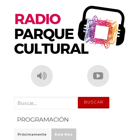
o
p
k
' . __('Search for:') . '
PROGRAMACIÓN
Próximamente
Este Mes