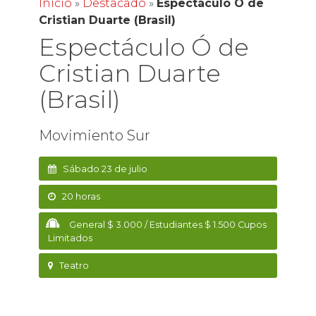
Inicio
»
Destacado
»
Espectáculo Ó de
Cristian Duarte (Brasil)
Espectáculo Ó de
Cristian Duarte
(Brasil)
Movimiento Sur
Sábado 23 de julio
20 horas
General $ 3.000 / Estudiantes $ 1.500 Cupos
Limitados
Teatro