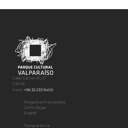
Calle Cárcel 471, C°
Cárcel
Fono:
+56 32 235 9400
Preguntas Frecuentes
Cómo llegar
English
Transparencia