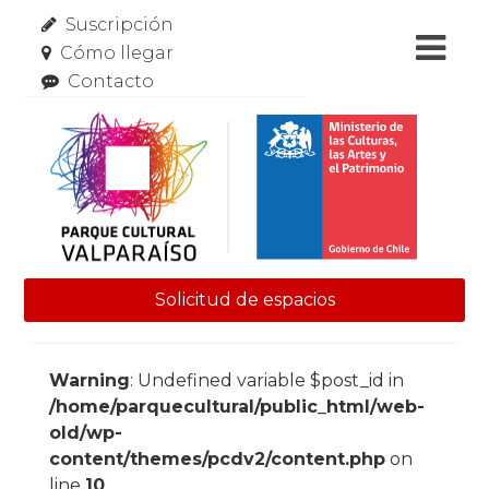
Suscripción
Cómo llegar
Contacto
Solicitud de espacios
Skip to content
Warning
: Undefined variable $post_id in
/home/parquecultural/public_html/web-
old/wp-
content/themes/pcdv2/content.php
on
line
10