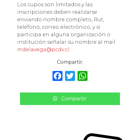
Los cupos son limitados y las
inscripciones deben realizarse
enviando nombre completo, Rut,
teléfono, correo electrónico, y si
participa en alguna organización o
institución señalar su nombre al mail
mdelavega@pcdv.cl
.
Compartir:
F
T
W
a
w
h
c
it
a
Compartir
e
te
ts
b
r
A
o
p
o
p