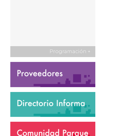
Programación
+