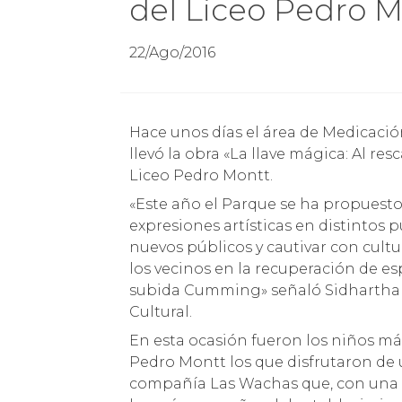
del Liceo Pedro 
22/Ago/2016
Hace unos días el área de Medicación Cultural del Parque en su Programa de Extensión
llevó la obra «La llave mágica: Al r
Liceo Pedro Montt.
«Este año el Parque se ha propuesto
expresiones artísticas en distintos p
nuevos públicos y cautivar con cultu
los vecinos en la recuperación de e
subida Cumming» señaló Sidhartha C
Cultural.
En esta ocasión fueron los niños má
Pedro Montt los que disfrutaron de 
compañía Las Wachas que, con una lúd