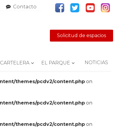
Contacto
Solicitud de espacios
NOTICIAS
CARTELERA
EL PARQUE
ontent/themes/pcdv2/content.php
on
ontent/themes/pcdv2/content.php
on
ontent/themes/pcdv2/content.php
on