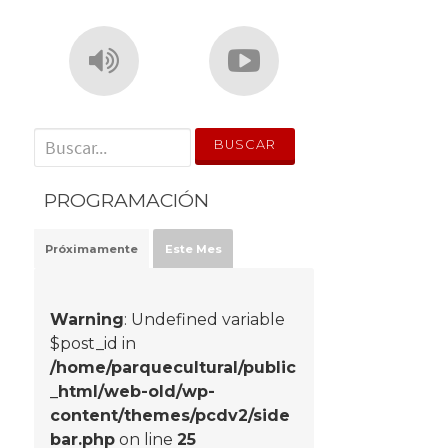
' . __('Search for:') . '
PROGRAMACIÓN
Próximamente
Este Mes
Warning
: Undefined variable
$post_id in
/home/parquecultural/public
_html/web-old/wp-
content/themes/pcdv2/side
bar.php
on line
25