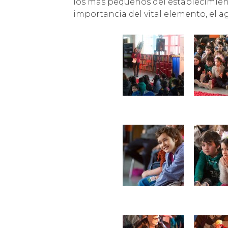
los más pequeños del establecimient
importancia del vital elemento, el a