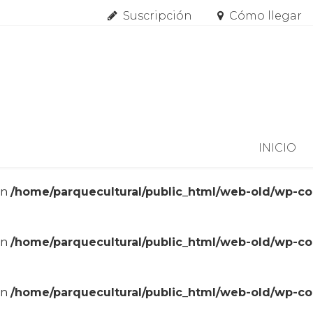
Suscripción
Cómo llegar
Skip to content
INICIO
in
/home/parquecultural/public_html/web-old/wp-c
in
/home/parquecultural/public_html/web-old/wp-c
in
/home/parquecultural/public_html/web-old/wp-c