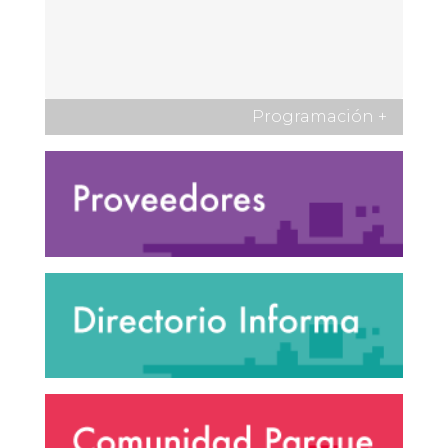
Programación
+