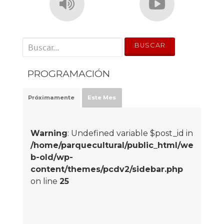
' . __('Search for:') . '
PROGRAMACIÓN
Próximamente
Este Mes
Warning
: Undefined variable $post_id in
/home/parquecultural/public_html/we
b-old/wp-
content/themes/pcdv2/sidebar.php
on line
25