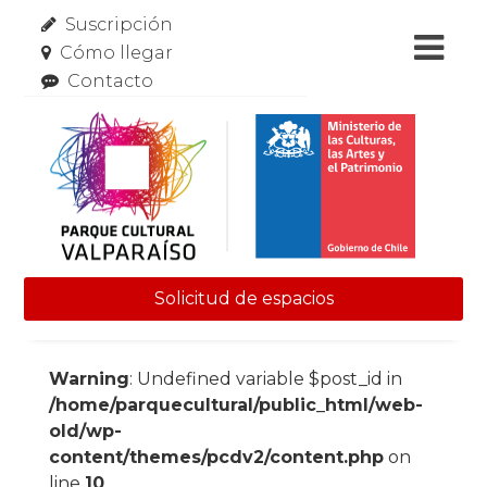
Suscripción
Cómo llegar
Contacto
Solicitud de espacios
Skip to content
Warning
: Undefined variable $post_id in
/home/parquecultural/public_html/web-
old/wp-
content/themes/pcdv2/content.php
on
line
10