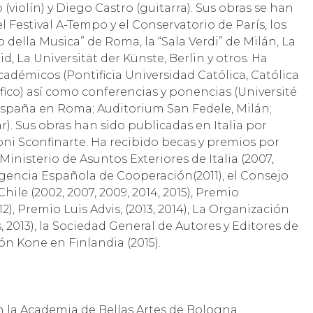
 (violín) y Diego Castro (guitarra). Sus obras se han
Festival A-Tempo y el Conservatorio de París, los
 della Musica” de Roma, la “Sala Verdi” de Milán, La
 La Universität der Künste, Berlin y otros. Ha
adémicos (Pontificia Universidad Católica, Católica
ífico) así como conferencias y ponencias (Université
España en Roma; Auditorium San Fedele, Milán;
). Sus obras han sido publicadas en Italia por
oni Sconfinarte. Ha recibido becas y premios por
Ministerio de Asuntos Exteriores de Italia (2007,
a Agencia Española de Cooperación(2011), el Consejo
Chile (2002, 2007, 2009, 2014, 2015), Premio
), Premio Luis Advis, (2013, 2014), La Organización
2013), la Sociedad General de Autores y Editores de
ión Kone en Finlandia (2015).
en la Academia de Bellas Artes de Bologna