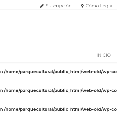
Suscripción
Cómo llegar
Skip to content
INICIO
in
/home/parquecultural/public_html/web-old/wp-c
in
/home/parquecultural/public_html/web-old/wp-c
in
/home/parquecultural/public_html/web-old/wp-c