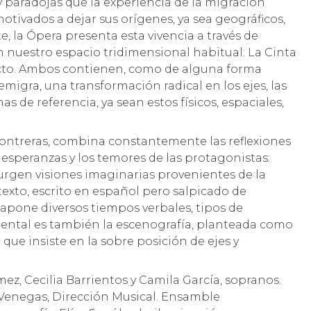
y paradojas que la experiencia de la migración
tivados a dejar sus orígenes, ya sea geográficos,
, la Ópera presenta esta vivencia a través de
 nuestro espacio tridimensional habitual: La Cinta
acto. Ambos contienen, como de alguna forma
migra, una transformación radical en los ejes, las
s de referencia, ya sean estos físicos, espaciales,
Contreras, combina constantemente las reflexiones
s esperanzas y los temores de las protagonistas:
 surgen visiones imaginarias provenientes de la
 texto, escrito en español pero salpicado de
tapone diversos tiempos verbales, tipos de
ental es también la escenografía, planteada como
que insiste en la sobre posición de ejes y
ez, Cecilia Barrientos y Camila García, sopranos.
 Venegas, Dirección Musical. Ensamble