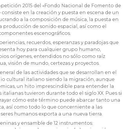
ompetición 2015 del «Fondo Nacional de Fomento de
e consiste en la creación y puesta en escena de un
lucrando a la composición de música, la puesta en
 la producción de sonido espacial, así como el
s componentes escenográficos.
periencias, recuerdos, esperanzas y paradojas que
resenta hoy para cualquier grupo humano,
pios orígenes, entendidos no sólo como raíz
a, visión de mundo, certezas y proyectos.
eneral de las actividades que se desarrollan en el
io cultural italiano siendo la migración, aunque
micas, un hito imprescindible para entender la
s italianas tuvieron durante todo el siglo XX. Pues si
rayar cómo este término puede abarcar tanto una
ca, así como todo lo que concerniente a las
 seres humanos exporta a una nueva tierra.
emeninas y ensamble de 12 instrumentos: