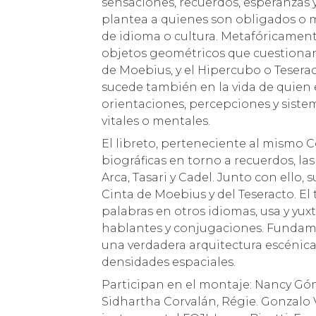
sensaciones, recuerdos, esperanzas 
plantea a quienes son obligados o mo
de idioma o cultura. Metafóricamente
objetos geométricos que cuestionan
de Moebius, y el Hipercubo o Teser
sucede también en la vida de quien e
orientaciones, percepciones y sistema
vitales o mentales.
El libreto, perteneciente al mismo 
biográficas en torno a recuerdos, la
Arca, Tasari y Cadel. Junto con ello,
Cinta de Moebius y del Teseracto. El
palabras en otros idiomas, usa y yux
hablantes y conjugaciones. Fundam
una verdadera arquitectura escénica 
densidades espaciales.
Participan en el montaje: Nancy Góm
Sidhartha Corvalán, Régie. Gonzalo