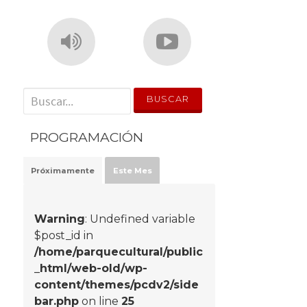
' . __('Search for:') . '
PROGRAMACIÓN
Próximamente
Este Mes
Warning
: Undefined variable
$post_id in
/home/parquecultural/public
_html/web-old/wp-
content/themes/pcdv2/side
bar.php
on line
25