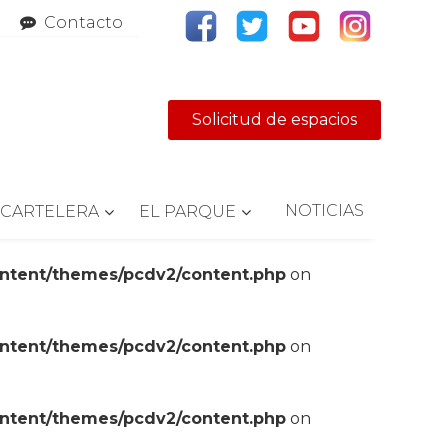
Contacto
Solicitud de espacios
NOTICIAS
CARTELERA
EL PARQUE
ontent/themes/pcdv2/content.php
on
ontent/themes/pcdv2/content.php
on
ontent/themes/pcdv2/content.php
on