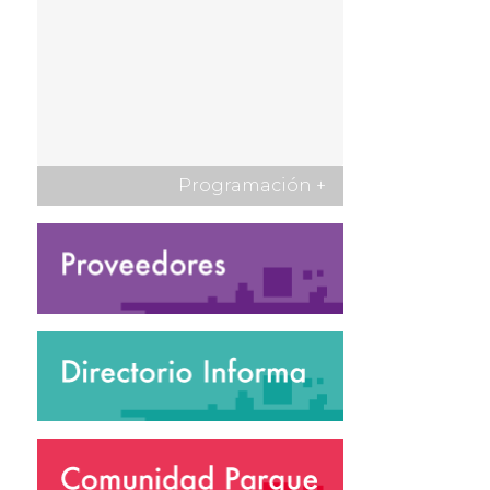
Programación
+