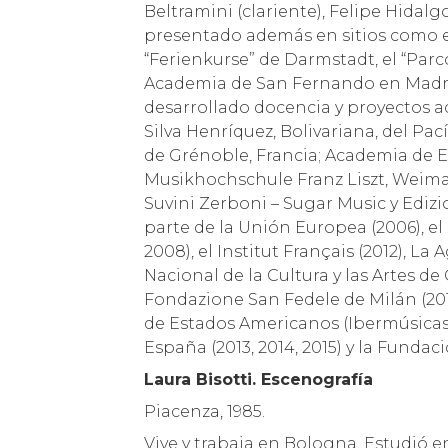
Beltramini (clariente), Felipe Hidalgo
presentado además en sitios como el 
“Ferienkurse” de Darmstadt, el “Parco
Academia de San Fernando en Madrid,
desarrollado docencia y proyectos ac
Silva Henríquez, Bolivariana, del Pac
de Grénoble, Francia; Academia de 
Musikhochschule Franz Liszt, Weimar
Suvini Zerboni – Sugar Music y Edizi
parte de la Unión Europea (2006), el 
2008), el Institut Français (2012), L
Nacional de la Cultura y las Artes de 
Fondazione San Fedele de Milán (2012
de Estados Americanos (Ibermúsicas, 
España (2013, 2014, 2015) y la Fundac
Laura Bisotti. Escenografía
Piacenza, 1985.
Vive y trabaja en Bologna. Estudió 