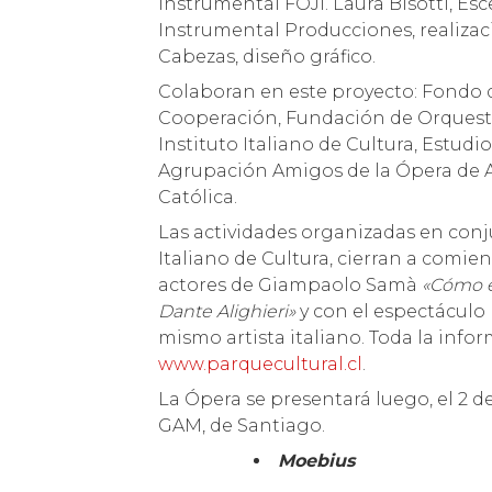
instrumental FOJI. Laura Bisotti, Esc
Instrumental Producciones, realizaci
Cabezas, diseño gráfico.
Colaboran en este proyecto: Fondo 
Cooperación, Fundación de Orquesta
Instituto Italiano de Cultura, Estud
Agrupación Amigos de la Ópera de An
Católica.
Las actividades organizadas en conju
Italiano de Cultura, cierran a comien
actores de Giampaolo Samà
«Cómo e
Dante Alighieri»
y con el espectáculo
mismo artista italiano. Toda la info
www.parquecultural.cl
.
La Ópera se presentará luego, el 2 d
GAM, de Santiago.
Moebius