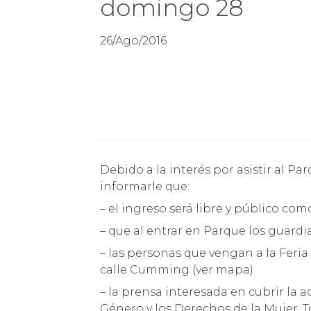
domingo 28
26/Ago/2016
Debido a la interés por asistir al Parque este domingo 28 de agosto, es que queremos
informarle que:
– el ingreso será libre y público co
– que al entrar en Parque los guardi
– las personas que vengan a la Feri
calle Cumming (ver mapa)
– la prensa interesada en cubrir la a
Género y los Derechos de la Mujer, T