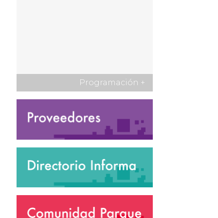
Programación
+