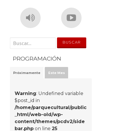
' . __('Search for:') . '
PROGRAMACIÓN
Próximamente
Este Mes
Warning
: Undefined variable
$post_id in
/home/parquecultural/public
_html/web-old/wp-
content/themes/pcdv2/side
bar.php
on line
25