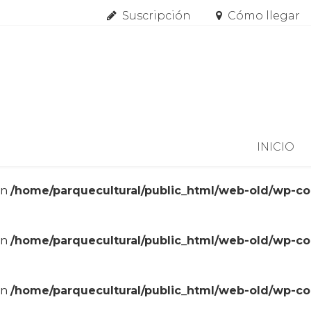
Suscripción
Cómo llegar
Skip to content
INICIO
in
/home/parquecultural/public_html/web-old/wp-c
in
/home/parquecultural/public_html/web-old/wp-c
in
/home/parquecultural/public_html/web-old/wp-c