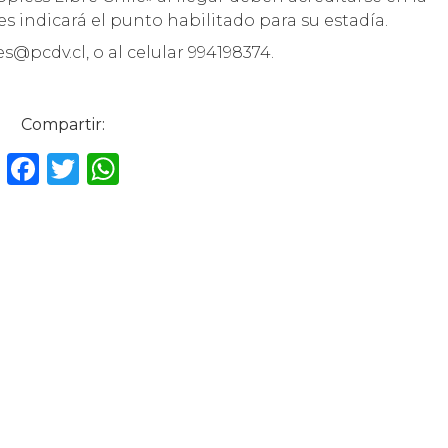
s indicará el punto habilitado para su estadía.
@pcdv.cl, o al celular 994198374.
Compartir:
F
T
W
a
w
h
c
it
a
e
te
ts
b
r
A
o
p
o
p
k