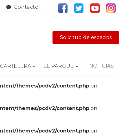
Contacto
Solicitud de espacios
NOTICIAS
CARTELERA
EL PARQUE
ontent/themes/pcdv2/content.php
on
ontent/themes/pcdv2/content.php
on
ontent/themes/pcdv2/content.php
on