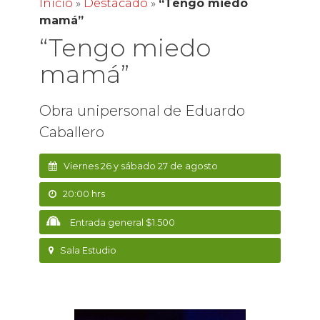
Inicio
»
Destacado
»
“Tengo miedo
mamá”
“Tengo miedo
mamá”
Obra unipersonal de Eduardo
Caballero
Viernes 26 y sábado 27 de agosto
20:00 hrs
Entrada general $1.500
Sala Estudio