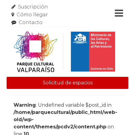
Suscripción
Cómo llegar
Contacto
Solicitud de espacios
Skip to content
Warning
: Undefined variable $post_id in
/home/parquecultural/public_html/web-
old/wp-
content/themes/pcdv2/content.php
on
line
10