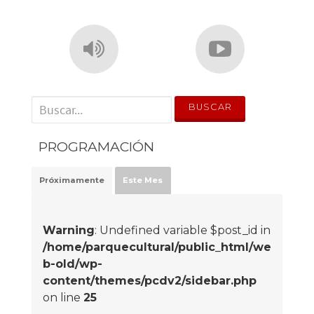
' . __('Search for:') . '
PROGRAMACIÓN
Próximamente
Este Mes
Warning
: Undefined variable $post_id in
/home/parquecultural/public_html/we
b-old/wp-
content/themes/pcdv2/sidebar.php
on line
25