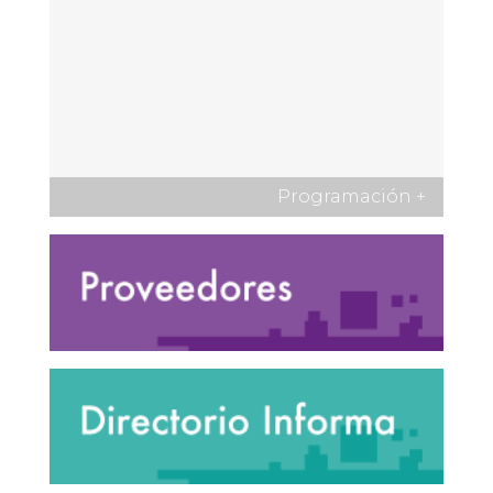
Programación
+