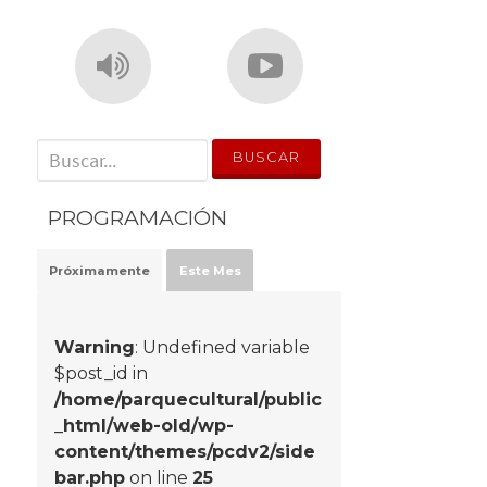
' . __('Search for:') . '
PROGRAMACIÓN
Próximamente
Este Mes
Warning
: Undefined variable
$post_id in
/home/parquecultural/public
_html/web-old/wp-
content/themes/pcdv2/side
bar.php
on line
25