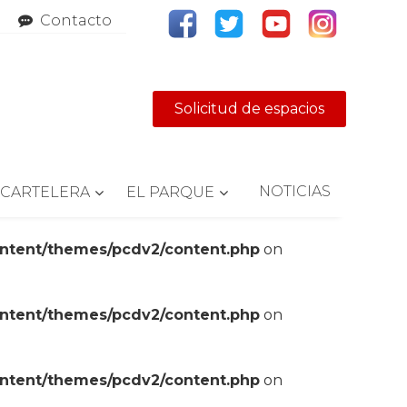
Contacto
Solicitud de espacios
NOTICIAS
CARTELERA
EL PARQUE
ontent/themes/pcdv2/content.php
on
ontent/themes/pcdv2/content.php
on
ontent/themes/pcdv2/content.php
on