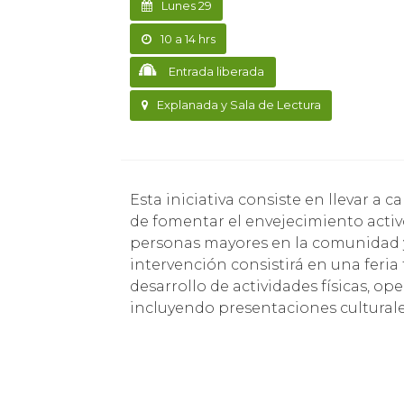
Lunes 29
10 a 14 hrs
Entrada liberada
Explanada y Sala de Lectura
Esta iniciativa consiste en llevar a cabo una intervención sociocultural con el objetivo
de fomentar el envejecimiento activo
personas mayores en la comunidad y s
intervención consistirá en una feria
desarrollo de actividades físicas, o
incluyendo presentaciones culturales 