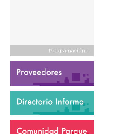
Programación
+