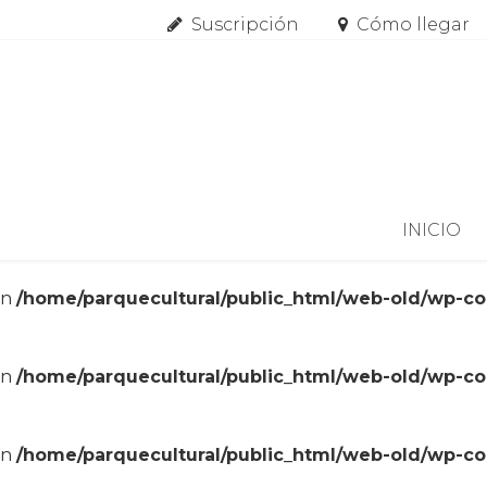
Suscripción
Cómo llegar
Skip to content
INICIO
in
/home/parquecultural/public_html/web-old/wp-c
in
/home/parquecultural/public_html/web-old/wp-c
in
/home/parquecultural/public_html/web-old/wp-c