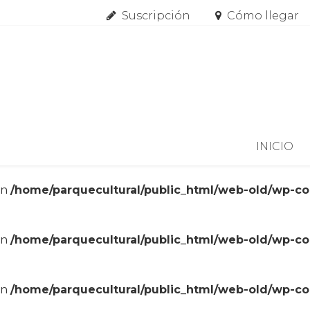
Suscripción
Cómo llegar
Skip to content
INICIO
in
/home/parquecultural/public_html/web-old/wp-c
in
/home/parquecultural/public_html/web-old/wp-c
in
/home/parquecultural/public_html/web-old/wp-c