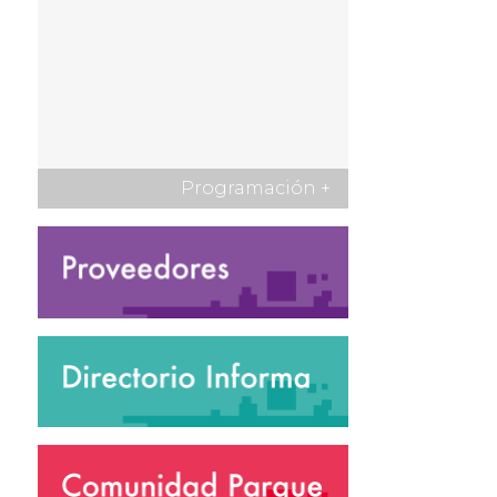
Programación
+