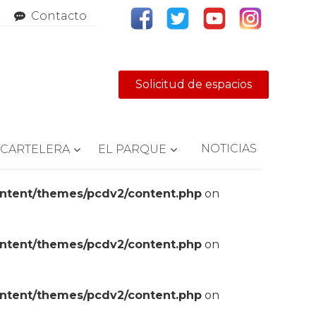
Contacto
Solicitud de espacios
NOTICIAS
CARTELERA
EL PARQUE
ontent/themes/pcdv2/content.php
on
ontent/themes/pcdv2/content.php
on
ontent/themes/pcdv2/content.php
on