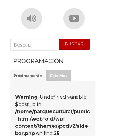
' . __('Search for:') . '
PROGRAMACIÓN
Próximamente
Este Mes
Warning
: Undefined variable
$post_id in
/home/parquecultural/public
_html/web-old/wp-
content/themes/pcdv2/side
bar.php
on line
25