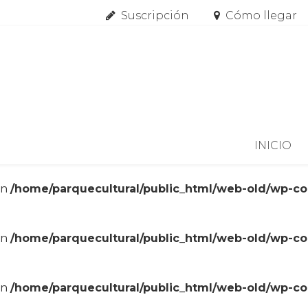
Suscripción
Cómo llegar
Skip to content
INICIO
in
/home/parquecultural/public_html/web-old/wp-c
in
/home/parquecultural/public_html/web-old/wp-c
in
/home/parquecultural/public_html/web-old/wp-c