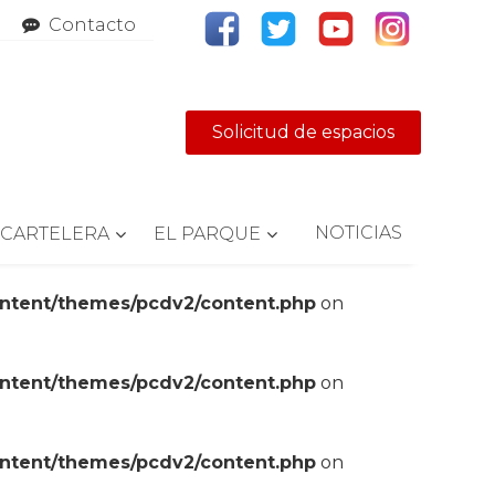
Contacto
Solicitud de espacios
NOTICIAS
CARTELERA
EL PARQUE
ontent/themes/pcdv2/content.php
on
ontent/themes/pcdv2/content.php
on
ontent/themes/pcdv2/content.php
on