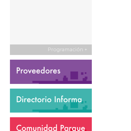
Programación
+