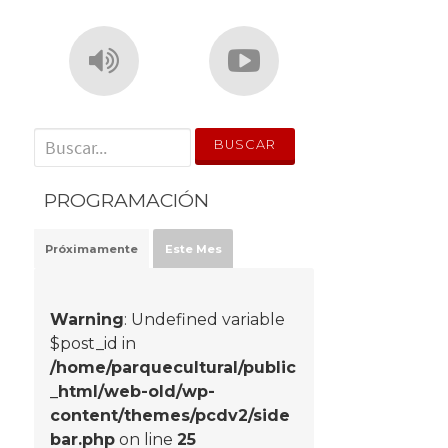
' . __('Search for:') . '
PROGRAMACIÓN
Próximamente
Este Mes
Warning
: Undefined variable
$post_id in
/home/parquecultural/public
_html/web-old/wp-
content/themes/pcdv2/side
bar.php
on line
25