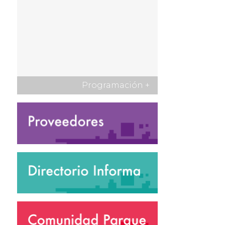
Programación
+