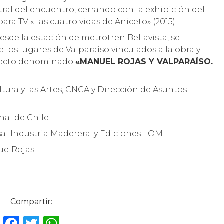
ral del encuentro, cerrando con la exhibición del
para TV «Las cuatro vidas de Aniceto» (2015).
 desde la estación de metrotren Bellavista, se
 los lugares de Valparaíso vinculados a la obra y
royecto denominado
«
MANUEL
ROJAS
Y VALPARAÍSO.
tura y las Artes, CNCA y Dirección de Asuntos
nal de Chile
sal Industria Maderera. y Ediciones LOM
uelRojas
Compartir:
F
T
W