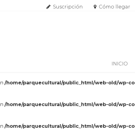
Suscripción
Cómo llegar
Skip to content
INICIO
in
/home/parquecultural/public_html/web-old/wp-c
in
/home/parquecultural/public_html/web-old/wp-c
in
/home/parquecultural/public_html/web-old/wp-c