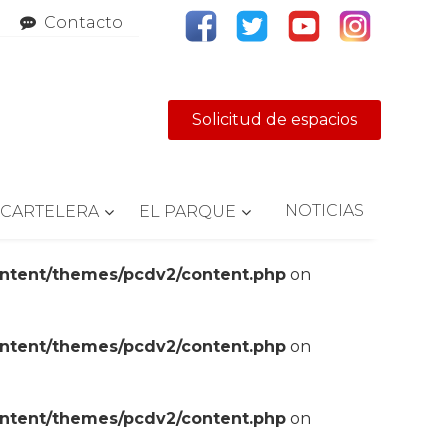
Contacto
Solicitud de espacios
NOTICIAS
CARTELERA
EL PARQUE
ontent/themes/pcdv2/content.php
on
ontent/themes/pcdv2/content.php
on
ontent/themes/pcdv2/content.php
on