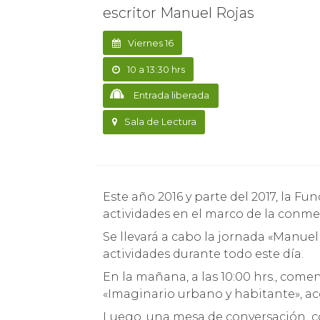
escritor Manuel Rojas
Viernes 16
10 a 13:30 hrs
Entrada liberada
Sala de Lectura
Este año 2016 y parte del 2017, la Fundación Manuel Rojas ha querido desarrollar sus
actividades en el marco de la conmem
Se llevará a cabo la jornada «Manue
actividades durante todo este día.
En la mañana, a las 10:00 hrs., come
«Imaginario urbano y habitante», a
Luego, una mesa de conversación con