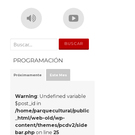
' . __('Search for:') . '
PROGRAMACIÓN
Próximamente
Este Mes
Warning
: Undefined variable
$post_id in
/home/parquecultural/public
_html/web-old/wp-
content/themes/pcdv2/side
bar.php
on line
25