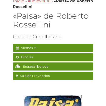
Inicio
»
Audiovisual
»
«Paisa» de Roberto
Rossellini
«Paisa» de Roberto
Rossellini
Ciclo de Cine Italiano
Viernes 16
19 horas
Entrada liberada
Sala de Proyección