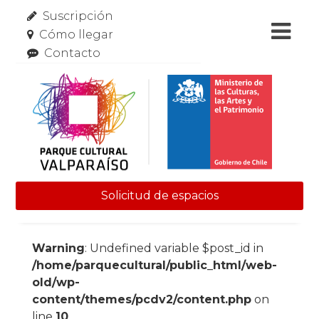
Suscripción
Cómo llegar
Contacto
Solicitud de espacios
Skip to content
Warning
: Undefined variable $post_id in
/home/parquecultural/public_html/web-
old/wp-
content/themes/pcdv2/content.php
on
line
10