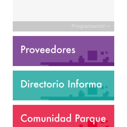
Programación
+