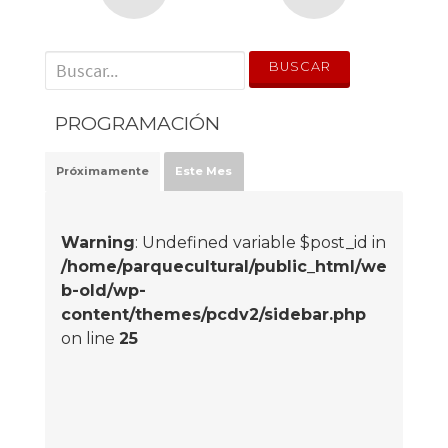
' . __('Search for:') . '
PROGRAMACIÓN
Próximamente
Este Mes
Warning
: Undefined variable $post_id in
/home/parquecultural/public_html/we
b-old/wp-
content/themes/pcdv2/sidebar.php
on line
25